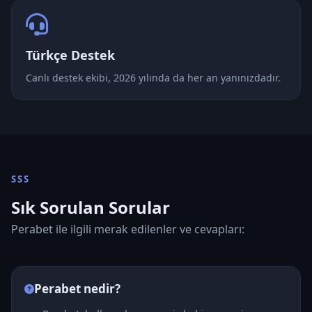
Türkçe Destek
Canlı destek ekibi, 2026 yılında da her an yanınızdadır.
SSS
Sık Sorulan Sorular
Perabet ile ilgili merak edilenler ve cevapları:
Perabet nedir?