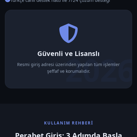
Türkçe canlı destek hattı ile 7/24 çözüm desteği
Güvenli ve Lisanslı
Resmi giriş adresi üzerinden yapılan tüm işlemler
şeffaf ve korumalıdır.
KULLANIM REHBERI
Perabet Giriş: 3 Adımda Başla