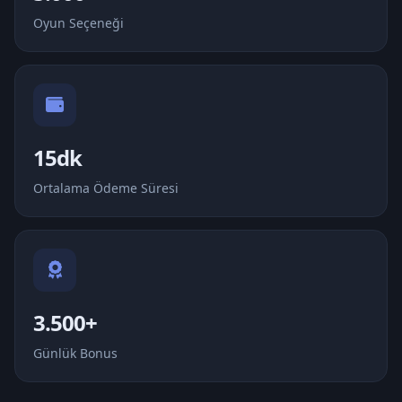
Oyun Seçeneği
15dk
Ortalama Ödeme Süresi
3.500+
Günlük Bonus