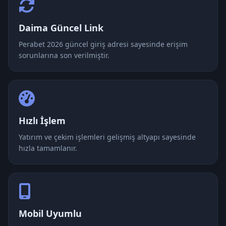
Daima Güncel Link
Perabet 2026 güncel giriş adresi sayesinde erişim
sorunlarına son verilmiştir.
Hızlı İşlem
Yatırım ve çekim işlemleri gelişmiş altyapı sayesinde
hızla tamamlanır.
Mobil Uyumlu