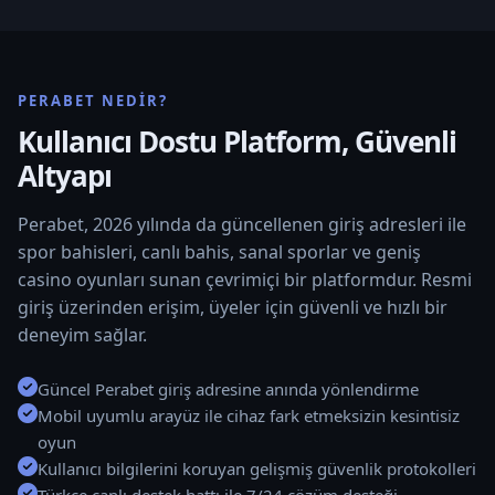
PERABET NEDIR?
Kullanıcı Dostu Platform, Güvenli
Altyapı
Perabet, 2026 yılında da güncellenen giriş adresleri ile
spor bahisleri, canlı bahis, sanal sporlar ve geniş
casino oyunları sunan çevrimiçi bir platformdur. Resmi
giriş üzerinden erişim, üyeler için güvenli ve hızlı bir
deneyim sağlar.
Güncel Perabet giriş adresine anında yönlendirme
Mobil uyumlu arayüz ile cihaz fark etmeksizin kesintisiz
oyun
Kullanıcı bilgilerini koruyan gelişmiş güvenlik protokolleri