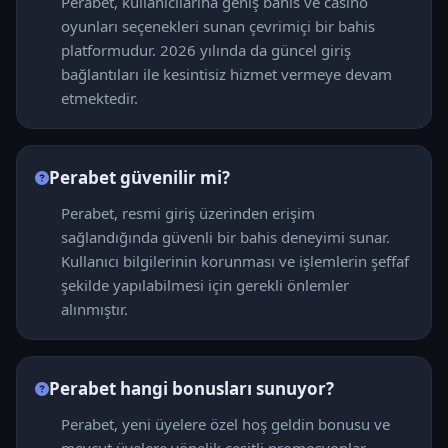
Perabet, kullanıcılarına geniş bahis ve casino
oyunları seçenekleri sunan çevrimiçi bir bahis
platformudur. 2026 yılında da güncel giriş
bağlantıları ile kesintisiz hizmet vermeye devam
etmektedir.
Perabet güvenilir mi?
Perabet, resmi giriş üzerinden erişim
sağlandığında güvenli bir bahis deneyimi sunar.
Kullanıcı bilgilerinin korunması ve işlemlerin şeffaf
şekilde yapılabilmesi için gerekli önlemler
alınmıştır.
Perabet hangi bonusları sunuyor?
Perabet, yeni üyelere özel hoş geldin bonusu ve