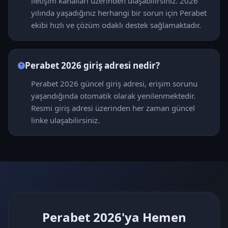
iletişim kanalları üzerinden ulaşabilirsiniz. 2026
yılında yaşadığınız herhangi bir sorun için Perabet
ekibi hızlı ve çözüm odaklı destek sağlamaktadır.
Perabet 2026 giriş adresi nedir?
Perabet 2026 güncel giriş adresi, erişim sorunu
yaşandığında otomatik olarak yenilenmektedir.
Resmi giriş adresi üzerinden her zaman güncel
linke ulaşabilirsiniz.
Perabet 2026'ya Hemen