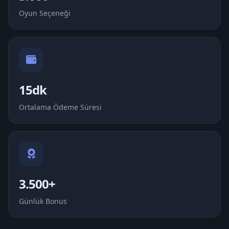
Oyun Seçeneği
15dk
Ortalama Ödeme Süresi
3.500+
Günlük Bonus