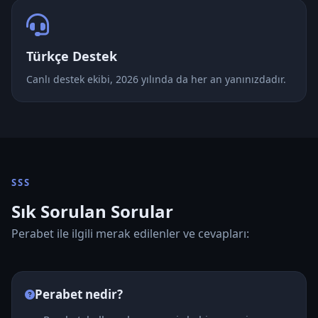
Türkçe Destek
Canlı destek ekibi, 2026 yılında da her an yanınızdadır.
SSS
Sık Sorulan Sorular
Perabet ile ilgili merak edilenler ve cevapları:
Perabet nedir?