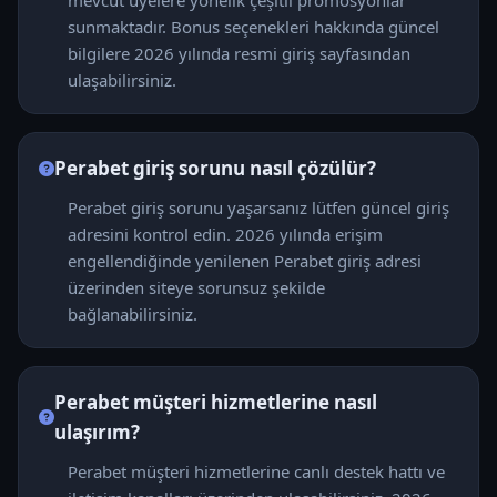
mevcut üyelere yönelik çeşitli promosyonlar
sunmaktadır. Bonus seçenekleri hakkında güncel
bilgilere 2026 yılında resmi giriş sayfasından
ulaşabilirsiniz.
Perabet giriş sorunu nasıl çözülür?
Perabet giriş sorunu yaşarsanız lütfen güncel giriş
adresini kontrol edin. 2026 yılında erişim
engellendiğinde yenilenen Perabet giriş adresi
üzerinden siteye sorunsuz şekilde
bağlanabilirsiniz.
Perabet müşteri hizmetlerine nasıl
ulaşırım?
Perabet müşteri hizmetlerine canlı destek hattı ve