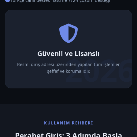
Türkçe canlı destek hattı ile 7/24 çözüm desteği
Güvenli ve Lisanslı
Resmi giriş adresi üzerinden yapılan tüm işlemler
şeffaf ve korumalıdır.
KULLANIM REHBERI
Perabet Giriş: 3 Adımda Başla