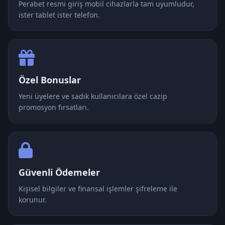
Perabet resmi giriş mobil cihazlarla tam uyumludur,
ister tablet ister telefon.
Özel Bonuslar
Yeni üyelere ve sadık kullanıcılara özel cazip
promosyon fırsatları.
Güvenli Ödemeler
Kişisel bilgiler ve finansal işlemler şifreleme ile
korunur.