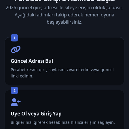
2026 güncel giriş adresi ile siteye erişim oldukça basit.
Aşağıdaki adımları takip ederek hemen oyuna
başlayabilirsiniz.
1
Güncel Adresi Bul
Perabet resmi giriş sayfasını ziyaret edin veya güncel
linki edinin.
2
Üye Ol veya Giriş Yap
Bilgilerinizi girerek hesabınıza hızlıca erişim sağlayın.