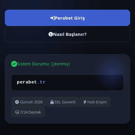
Perabet Giriş
Nasıl Başlanır?
Sistem Durumu: Çevrimiçi
perabet
.tr
Güncel: 2026
SSL Güvenli
Hızlı Erişim
7/24 Destek