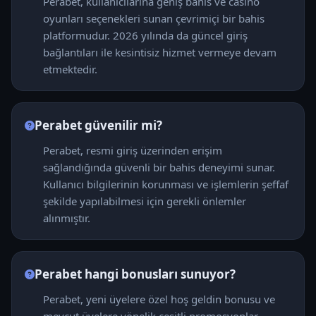
Perabet, kullanıcılarına geniş bahis ve casino
oyunları seçenekleri sunan çevrimiçi bir bahis
platformudur. 2026 yılında da güncel giriş
bağlantıları ile kesintisiz hizmet vermeye devam
etmektedir.
Perabet güvenilir mi?
Perabet, resmi giriş üzerinden erişim
sağlandığında güvenli bir bahis deneyimi sunar.
Kullanıcı bilgilerinin korunması ve işlemlerin şeffaf
şekilde yapılabilmesi için gerekli önlemler
alınmıştır.
Perabet hangi bonusları sunuyor?
Perabet, yeni üyelere özel hoş geldin bonusu ve