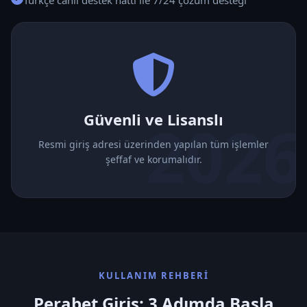
Türkçe canlı destek hattı ile 7/24 çözüm desteği
Güvenli ve Lisanslı
Resmi giriş adresi üzerinden yapılan tüm işlemler
şeffaf ve korumalıdır.
KULLANIM REHBERI
Perabet Giriş: 3 Adımda Başla