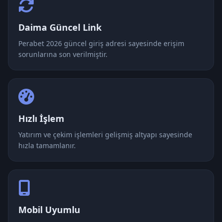
Daima Güncel Link
Perabet 2026 güncel giriş adresi sayesinde erişim
sorunlarına son verilmiştir.
Hızlı İşlem
Yatırım ve çekim işlemleri gelişmiş altyapı sayesinde
hızla tamamlanır.
Mobil Uyumlu