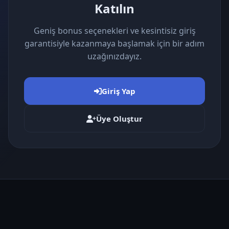
Katılın
Geniş bonus seçenekleri ve kesintisiz giriş
garantisiyle kazanmaya başlamak için bir adım
uzağınızdayız.
Giriş Yap
Üye Oluştur
Ana Sayfa
Hakkında
Rehber
SSS
Karşılaştırma
© 2026 Perabet Giriş Bilgilendirme Platformu
Bu sayfa yalnızca bilgilendirme amaçlıdır.