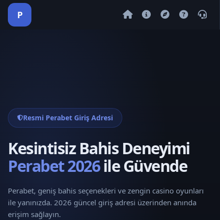
P
Resmi Perabet Giriş Adresi
Kesintisiz Bahis Deneyimi
Perabet 2026
ile Güvende
Perabet, geniş bahis seçenekleri ve zengin casino oyunları
ile yanınızda. 2026 güncel giriş adresi üzerinden anında
erişim sağlayın.