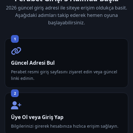
2026 güncel giriş adresi ile siteye erişim oldukça basit.
Aşağıdaki adımları takip ederek hemen oyuna
başlayabilirsiniz.
1
Güncel Adresi Bul
Perabet resmi giriş sayfasını ziyaret edin veya güncel
linki edinin.
2
Üye Ol veya Giriş Yap
Bilgilerinizi girerek hesabınıza hızlıca erişim sağlayın.