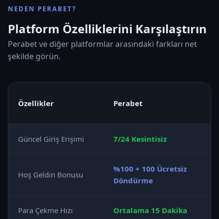
NEDEN PERABET?
Platform Özelliklerini Karşılaştırın
Perabet ve diğer platformlar arasındaki farkları net
şekilde görün.
Özellikler
Perabet
Güncel Giriş Erişimi
7/24 Kesintisiz
%100 + 100 Ücretsiz
Hoş Geldin Bonusu
Döndürme
Para Çekme Hızı
Ortalama 15 Dakika