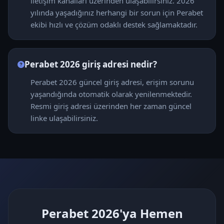
iletişim kanalları üzerinden ulaşabilirsiniz. 2026
yılında yaşadığınız herhangi bir sorun için Perabet
ekibi hızlı ve çözüm odaklı destek sağlamaktadır.
Perabet 2026 giriş adresi nedir?
Perabet 2026 güncel giriş adresi, erişim sorunu
yaşandığında otomatik olarak yenilenmektedir.
Resmi giriş adresi üzerinden her zaman güncel
linke ulaşabilirsiniz.
Perabet 2026'ya Hemen