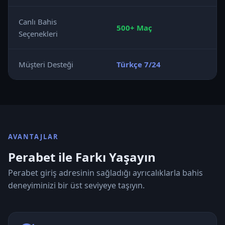
Canlı Bahis
500+ Maç
Seçenekleri
Müşteri Desteği
Türkçe 7/24
AVANTAJLAR
Perabet ile Farkı Yaşayın
Perabet giriş adresinin sağladığı ayrıcalıklarla bahis
deneyiminizi bir üst seviyeye taşıyın.