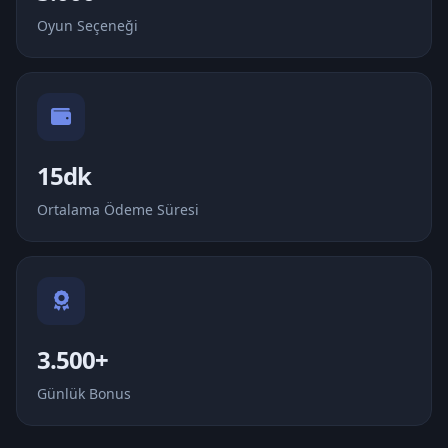
Oyun Seçeneği
15dk
Ortalama Ödeme Süresi
3.500+
Günlük Bonus