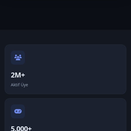
2M+
Aktif Üye
5.000+