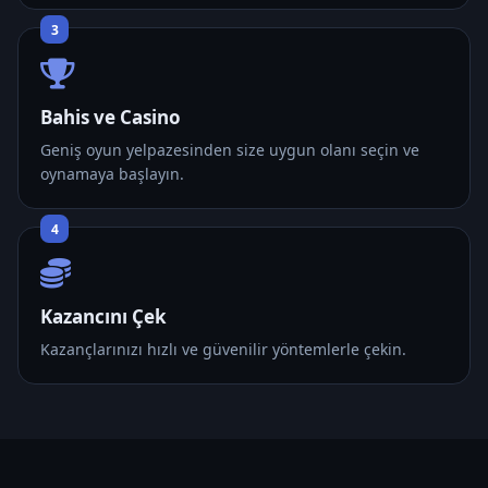
3
Bahis ve Casino
Geniş oyun yelpazesinden size uygun olanı seçin ve
oynamaya başlayın.
4
Kazancını Çek
Kazançlarınızı hızlı ve güvenilir yöntemlerle çekin.