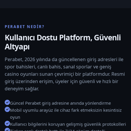
PERABET NEDIR?
Kullanıcı Dostu Platform, Güvenli
Altyapı
Perabet, 2026 yılında da güncellenen giriş adresleri ile
spor bahisleri, canlı bahis, sanal sporlar ve geniş
casino oyunları sunan çevrimiçi bir platformdur. Resmi
giriş üzerinden erişim, üyeler için güvenli ve hızlı bir
deneyim sağlar.
Güncel Perabet giriş adresine anında yönlendirme
Mobil uyumlu arayüz ile cihaz fark etmeksizin kesintisiz
oyun
Kullanıcı bilgilerini koruyan gelişmiş güvenlik protokolleri