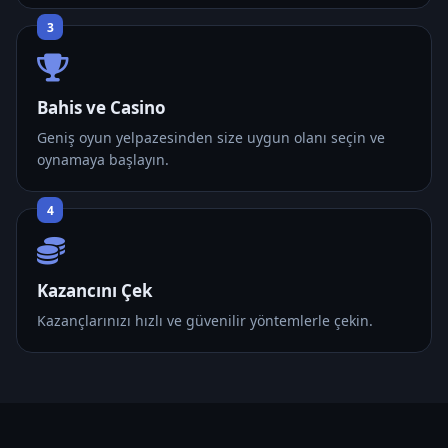
3
Bahis ve Casino
Geniş oyun yelpazesinden size uygun olanı seçin ve
oynamaya başlayın.
4
Kazancını Çek
Kazançlarınızı hızlı ve güvenilir yöntemlerle çekin.