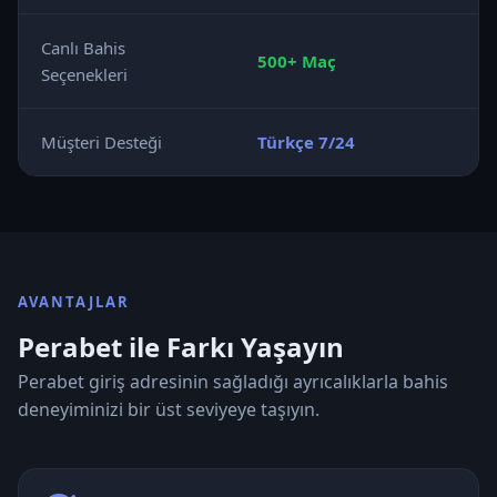
Canlı Bahis
500+ Maç
Seçenekleri
Müşteri Desteği
Türkçe 7/24
AVANTAJLAR
Perabet ile Farkı Yaşayın
Perabet giriş adresinin sağladığı ayrıcalıklarla bahis
deneyiminizi bir üst seviyeye taşıyın.