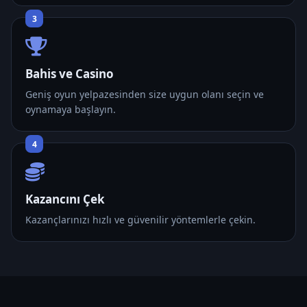
3
Bahis ve Casino
Geniş oyun yelpazesinden size uygun olanı seçin ve
oynamaya başlayın.
4
Kazancını Çek
Kazançlarınızı hızlı ve güvenilir yöntemlerle çekin.