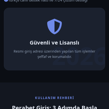
Türkçe canlı destek hattı ile 7/24 çözüm desteği
Güvenli ve Lisanslı
Resmi giriş adresi üzerinden yapılan tüm işlemler
şeffaf ve korumalıdır.
KULLANIM REHBERI
Perabet Giriş: 3 Adımda Başla