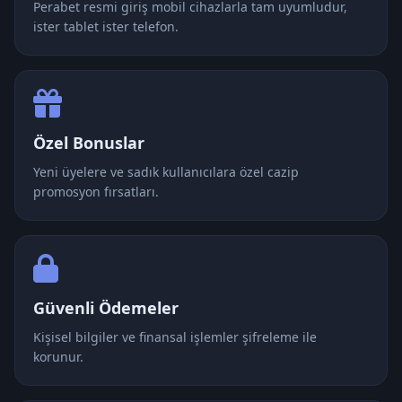
Perabet resmi giriş mobil cihazlarla tam uyumludur,
ister tablet ister telefon.
Özel Bonuslar
Yeni üyelere ve sadık kullanıcılara özel cazip
promosyon fırsatları.
Güvenli Ödemeler
Kişisel bilgiler ve finansal işlemler şifreleme ile
korunur.