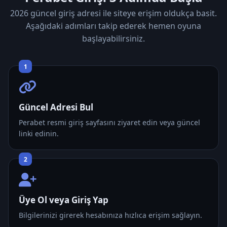
2026 güncel giriş adresi ile siteye erişim oldukça basit.
Aşağıdaki adımları takip ederek hemen oyuna
başlayabilirsiniz.
1
Güncel Adresi Bul
Perabet resmi giriş sayfasını ziyaret edin veya güncel
linki edinin.
2
Üye Ol veya Giriş Yap
Bilgilerinizi girerek hesabınıza hızlıca erişim sağlayın.