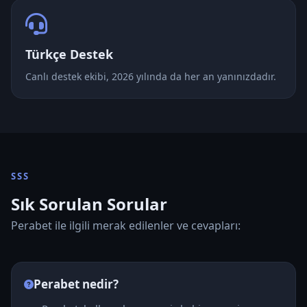
Türkçe Destek
Canlı destek ekibi, 2026 yılında da her an yanınızdadır.
SSS
Sık Sorulan Sorular
Perabet ile ilgili merak edilenler ve cevapları:
Perabet nedir?