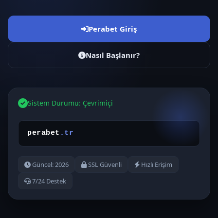
Perabet Giriş
Nasıl Başlanır?
Sistem Durumu: Çevrimiçi
perabet
.tr
Güncel: 2026
SSL Güvenli
Hızlı Erişim
7/24 Destek