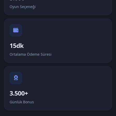
Oyun Seçeneği
15dk
Ortalama Ödeme Süresi
3.500+
Günlük Bonus