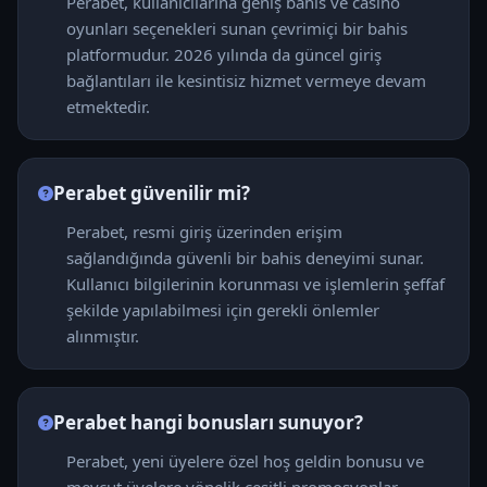
Perabet, kullanıcılarına geniş bahis ve casino
oyunları seçenekleri sunan çevrimiçi bir bahis
platformudur. 2026 yılında da güncel giriş
bağlantıları ile kesintisiz hizmet vermeye devam
etmektedir.
Perabet güvenilir mi?
Perabet, resmi giriş üzerinden erişim
sağlandığında güvenli bir bahis deneyimi sunar.
Kullanıcı bilgilerinin korunması ve işlemlerin şeffaf
şekilde yapılabilmesi için gerekli önlemler
alınmıştır.
Perabet hangi bonusları sunuyor?
Perabet, yeni üyelere özel hoş geldin bonusu ve