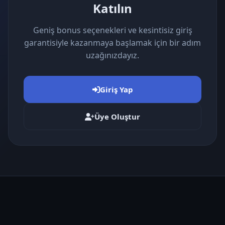
Katılın
Geniş bonus seçenekleri ve kesintisiz giriş
garantisiyle kazanmaya başlamak için bir adım
uzağınızdayız.
Giriş Yap
Üye Oluştur
Ana Sayfa
Hakkında
Rehber
SSS
Karşılaştırma
© 2026 Perabet Giriş Bilgilendirme Platformu
Bu sayfa yalnızca bilgilendirme amaçlıdır.