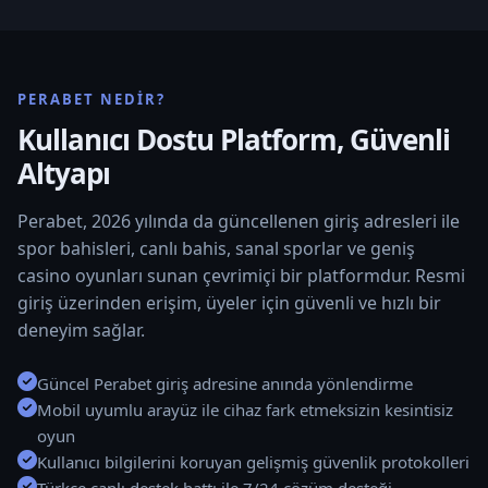
PERABET NEDIR?
Kullanıcı Dostu Platform, Güvenli
Altyapı
Perabet, 2026 yılında da güncellenen giriş adresleri ile
spor bahisleri, canlı bahis, sanal sporlar ve geniş
casino oyunları sunan çevrimiçi bir platformdur. Resmi
giriş üzerinden erişim, üyeler için güvenli ve hızlı bir
deneyim sağlar.
Güncel Perabet giriş adresine anında yönlendirme
Mobil uyumlu arayüz ile cihaz fark etmeksizin kesintisiz
oyun
Kullanıcı bilgilerini koruyan gelişmiş güvenlik protokolleri