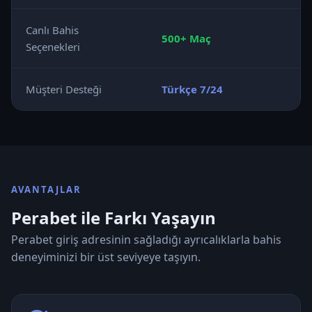
Canlı Bahis
500+ Maç
Seçenekleri
Müşteri Desteği
Türkçe 7/24
AVANTAJLAR
Perabet ile Farkı Yaşayın
Perabet giriş adresinin sağladığı ayrıcalıklarla bahis
deneyiminizi bir üst seviyeye taşıyın.