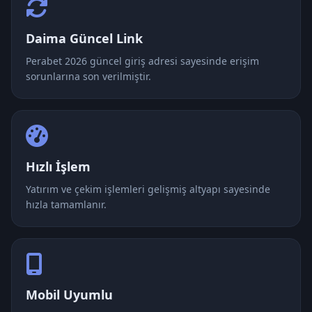
Daima Güncel Link
Perabet 2026 güncel giriş adresi sayesinde erişim
sorunlarına son verilmiştir.
Hızlı İşlem
Yatırım ve çekim işlemleri gelişmiş altyapı sayesinde
hızla tamamlanır.
Mobil Uyumlu