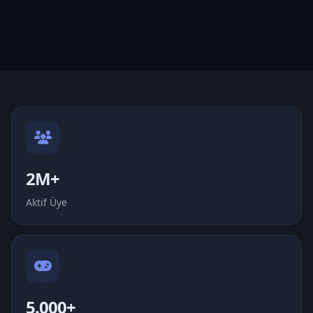
2M+
Aktif Üye
5.000+