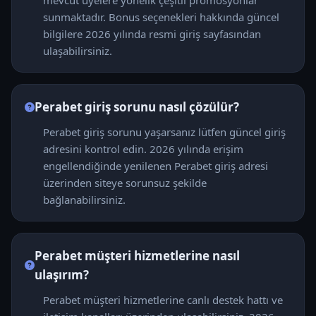
mevcut üyelere yönelik çeşitli promosyonlar
sunmaktadır. Bonus seçenekleri hakkında güncel
bilgilere 2026 yılında resmi giriş sayfasından
ulaşabilirsiniz.
Perabet giriş sorunu nasıl çözülür?
Perabet giriş sorunu yaşarsanız lütfen güncel giriş
adresini kontrol edin. 2026 yılında erişim
engellendiğinde yenilenen Perabet giriş adresi
üzerinden siteye sorunsuz şekilde
bağlanabilirsiniz.
Perabet müşteri hizmetlerine nasıl
ulaşırım?
Perabet müşteri hizmetlerine canlı destek hattı ve