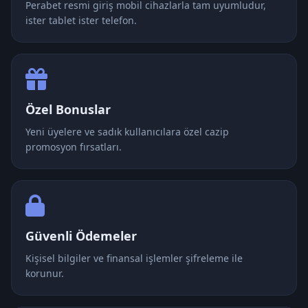
Perabet resmi giriş mobil cihazlarla tam uyumludur,
ister tablet ister telefon.
Özel Bonuslar
Yeni üyelere ve sadık kullanıcılara özel cazip
promosyon fırsatları.
Güvenli Ödemeler
Kişisel bilgiler ve finansal işlemler şifreleme ile
korunur.