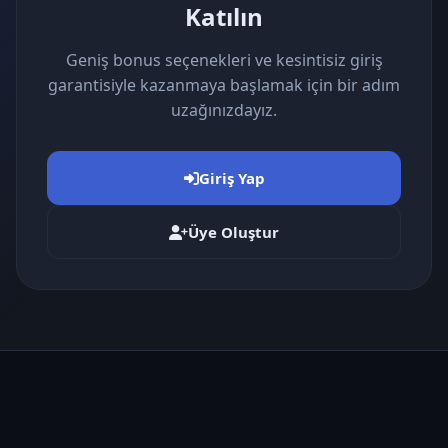
Katılın
Geniş bonus seçenekleri ve kesintisiz giriş
garantisiyle kazanmaya başlamak için bir adım
uzağınızdayız.
Giriş Yap
Üye Oluştur
Ana Sayfa
Hakkında
Rehber
SSS
Karşılaştırma
© 2026 Perabet Giriş Bilgilendirme Platformu
Bu sayfa yalnızca bilgilendirme amaçlıdır.