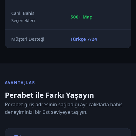
Canlı Bahis
500+ Maç
Seçenekleri
Müşteri Desteği
Türkçe 7/24
AVANTAJLAR
Perabet ile Farkı Yaşayın
Perabet giriş adresinin sağladığı ayrıcalıklarla bahis
deneyiminizi bir üst seviyeye taşıyın.