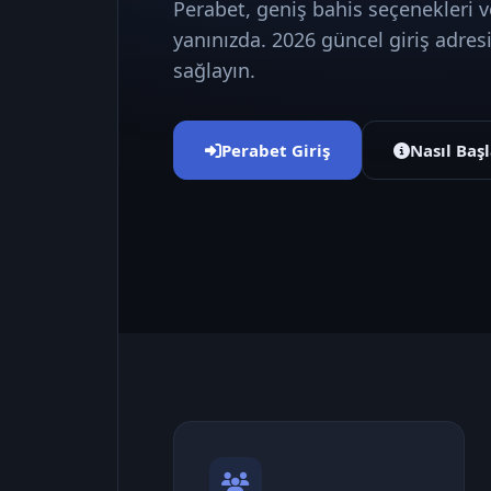
Perabet, geniş bahis seçenekleri v
yanınızda. 2026 güncel giriş adres
sağlayın.
Perabet Giriş
Nasıl Başl