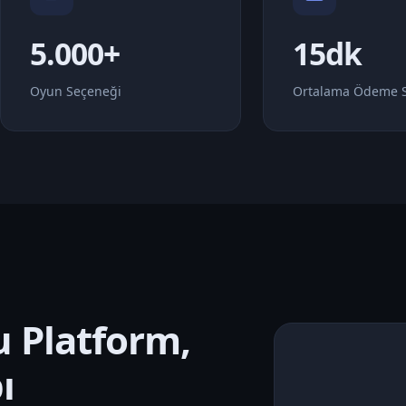
5.000+
15dk
Oyun Seçeneği
Ortalama Ödeme S
u Platform,
ı