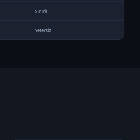
Sınırlı
Yetersiz