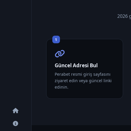
2026 g
1
Güncel Adresi Bul
Perabet resmi giriş sayfasını
ziyaret edin veya güncel linki
edinin.