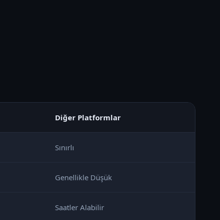
Diğer Platformlar
Sınırlı
Genellikle Düşük
Saatler Alabilir