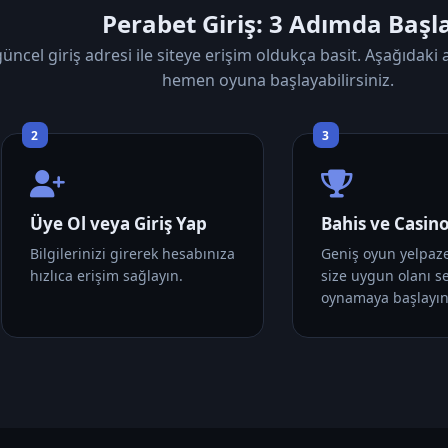
Perabet Giriş: 3 Adımda Başl
üncel giriş adresi ile siteye erişim oldukça basit. Aşağıdaki
hemen oyuna başlayabilirsiniz.
2
3
Üye Ol veya Giriş Yap
Bahis ve Casin
Bilgilerinizi girerek hesabınıza
Geniş oyun yelpaz
hızlıca erişim sağlayın.
size uygun olanı s
oynamaya başlayın