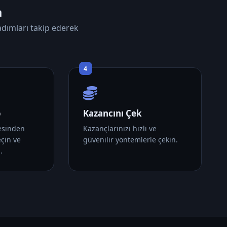
a
 adımları takip ederek
4
o
Kazancını Çek
esinden
Kazançlarınızı hızlı ve
eçin ve
güvenilir yöntemlerle çekin.
.