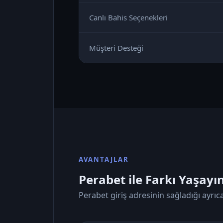
Canlı Bahis Seçenekleri
Müşteri Desteği
AVANTAJLAR
Perabet ile Farkı Yaşayı
Perabet giriş adresinin sağladığı ayrıca