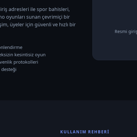
iş adresleri ile spor bahisleri,
ino oyunları sunan çevrimiçi bir
m, üyeler için güvenli ve hızlı bir
Resmi giri
yönlendirme
ksizin kesintisiz oyun
venlik protokolleri
 desteği
KULLANIM REHBERI