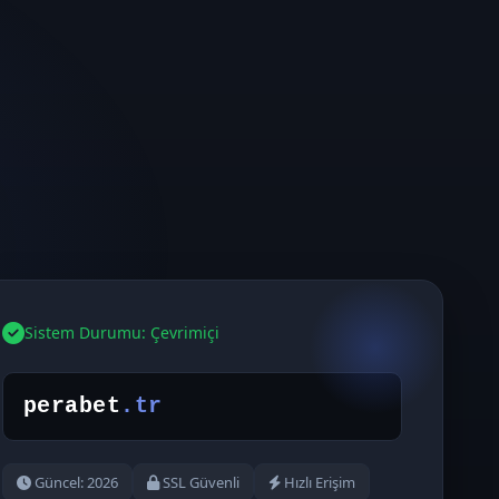
Sistem Durumu: Çevrimiçi
perabet
.tr
Güncel: 2026
SSL Güvenli
Hızlı Erişim