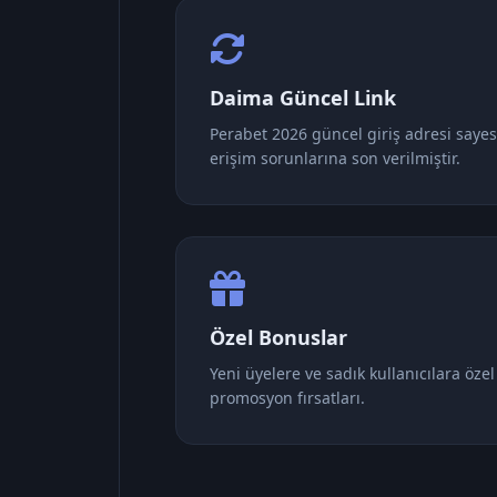
Daima Güncel Link
Perabet 2026 güncel giriş adresi saye
erişim sorunlarına son verilmiştir.
Özel Bonuslar
Yeni üyelere ve sadık kullanıcılara özel
promosyon fırsatları.