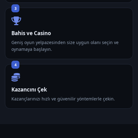
3
Bahis ve Casino
Geniş oyun yelpazesinden size uygun olanı seçin ve
oynamaya başlayın.
4
Kazancını Çek
Kazançlarınızı hızlı ve güvenilir yöntemlerle çekin.