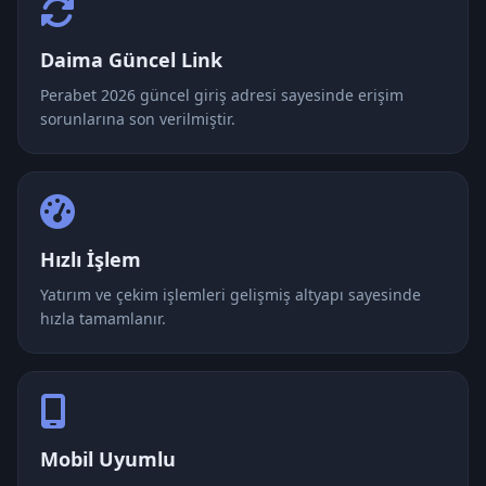
Daima Güncel Link
Perabet 2026 güncel giriş adresi sayesinde erişim
sorunlarına son verilmiştir.
Hızlı İşlem
Yatırım ve çekim işlemleri gelişmiş altyapı sayesinde
hızla tamamlanır.
Mobil Uyumlu