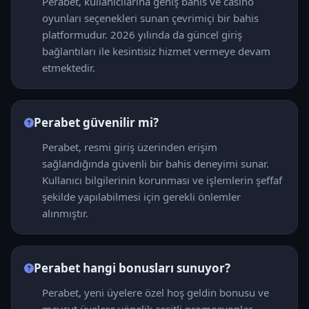
Perabet, kullanıcılarına geniş bahis ve casino
oyunları seçenekleri sunan çevrimiçi bir bahis
platformudur. 2026 yılında da güncel giriş
bağlantıları ile kesintisiz hizmet vermeye devam
etmektedir.
Perabet güvenilir mi?
Perabet, resmi giriş üzerinden erişim
sağlandığında güvenli bir bahis deneyimi sunar.
Kullanıcı bilgilerinin korunması ve işlemlerin şeffaf
şekilde yapılabilmesi için gerekli önlemler
alınmıştır.
Perabet hangi bonusları sunuyor?
Perabet, yeni üyelere özel hoş geldin bonusu ve