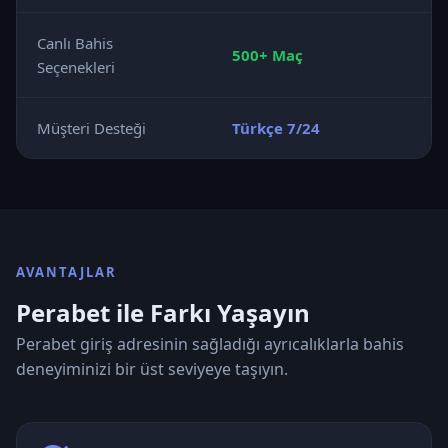
Canlı Bahis
500+ Maç
Seçenekleri
Müşteri Desteği
Türkçe 7/24
AVANTAJLAR
Perabet ile Farkı Yaşayın
Perabet giriş adresinin sağladığı ayrıcalıklarla bahis
deneyiminizi bir üst seviyeye taşıyın.