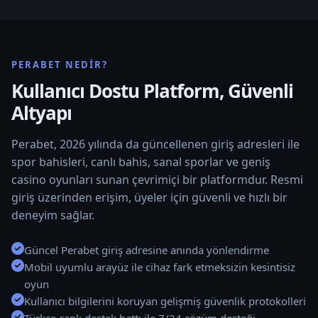
PERABET NEDIR?
Kullanıcı Dostu Platform, Güvenli
Altyapı
Perabet, 2026 yılında da güncellenen giriş adresleri ile
spor bahisleri, canlı bahis, sanal sporlar ve geniş
casino oyunları sunan çevrimiçi bir platformdur. Resmi
giriş üzerinden erişim, üyeler için güvenli ve hızlı bir
deneyim sağlar.
Güncel Perabet giriş adresine anında yönlendirme
Mobil uyumlu arayüz ile cihaz fark etmeksizin kesintisiz
oyun
Kullanıcı bilgilerini koruyan gelişmiş güvenlik protokolleri