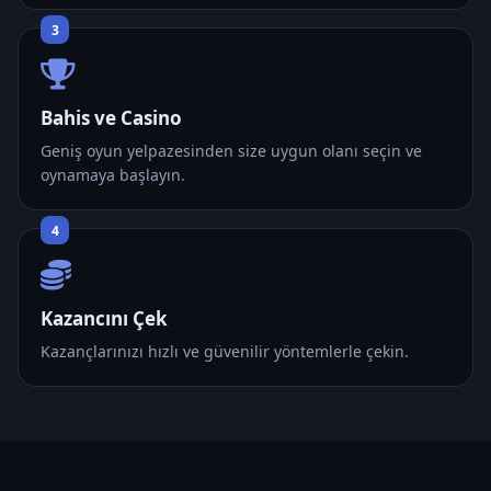
3
Bahis ve Casino
Geniş oyun yelpazesinden size uygun olanı seçin ve
oynamaya başlayın.
4
Kazancını Çek
Kazançlarınızı hızlı ve güvenilir yöntemlerle çekin.