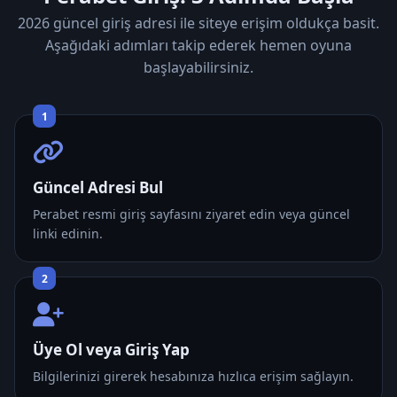
2026 güncel giriş adresi ile siteye erişim oldukça basit.
Aşağıdaki adımları takip ederek hemen oyuna
başlayabilirsiniz.
1
Güncel Adresi Bul
Perabet resmi giriş sayfasını ziyaret edin veya güncel
linki edinin.
2
Üye Ol veya Giriş Yap
Bilgilerinizi girerek hesabınıza hızlıca erişim sağlayın.