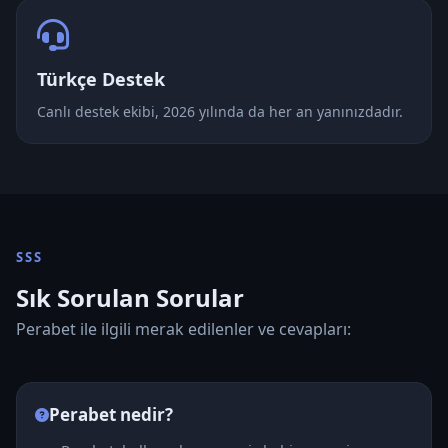
Türkçe Destek
Canlı destek ekibi, 2026 yılında da her an yanınızdadır.
SSS
Sık Sorulan Sorular
Perabet ile ilgili merak edilenler ve cevapları:
Perabet nedir?