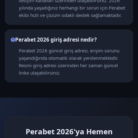
iletişim kanalları üzerinden ulaşabilirsiniz. 2026
yılında yaşadığınız herhangi bir sorun için Perabet
ekibi hızlı ve çözüm odaklı destek sağlamaktadır.
Perabet 2026 giriş adresi nedir?
Perabet 2026 güncel giriş adresi, erişim sorunu
yaşandığında otomatik olarak yenilenmektedir.
Resmi giriş adresi üzerinden her zaman güncel
linke ulaşabilirsiniz.
Perabet 2026'ya Hemen