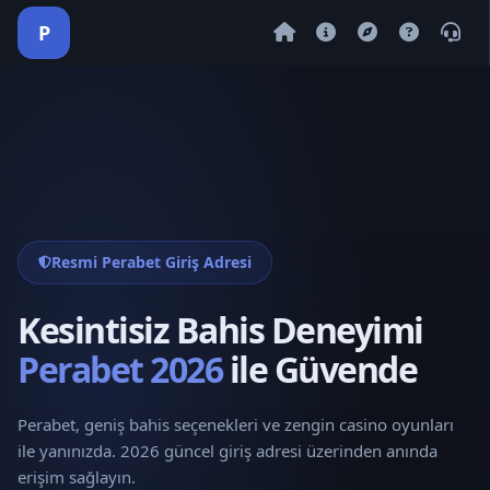
P
Resmi Perabet Giriş Adresi
Kesintisiz Bahis Deneyimi
Perabet 2026
ile Güvende
Perabet, geniş bahis seçenekleri ve zengin casino oyunları
ile yanınızda. 2026 güncel giriş adresi üzerinden anında
erişim sağlayın.