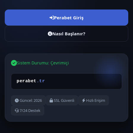
Perabet Giriş
Nasıl Başlanır?
Sistem Durumu: Çevrimiçi
perabet
.tr
Güncel: 2026
SSL Güvenli
Hızlı Erişim
7/24 Destek