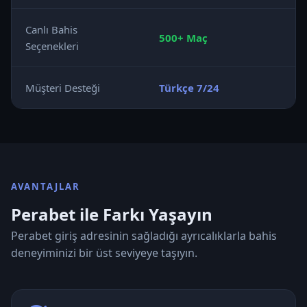
Canlı Bahis
500+ Maç
Seçenekleri
Müşteri Desteği
Türkçe 7/24
AVANTAJLAR
Perabet ile Farkı Yaşayın
Perabet giriş adresinin sağladığı ayrıcalıklarla bahis
deneyiminizi bir üst seviyeye taşıyın.