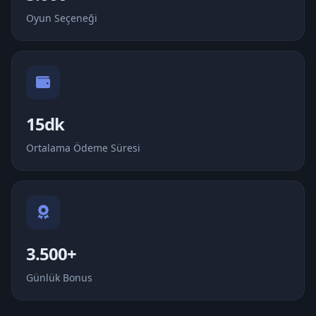
Oyun Seçeneği
15dk
Ortalama Ödeme Süresi
3.500+
Günlük Bonus