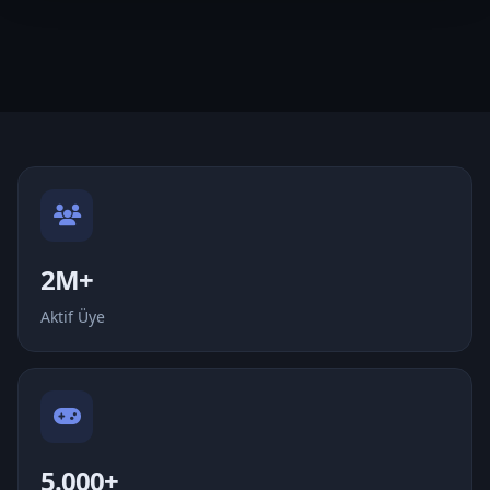
2M+
Aktif Üye
5.000+