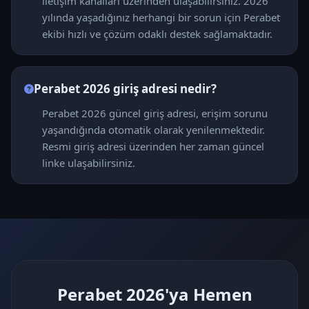
iletişim kanalları üzerinden ulaşabilirsiniz. 2026
yılında yaşadığınız herhangi bir sorun için Perabet
ekibi hızlı ve çözüm odaklı destek sağlamaktadır.
Perabet 2026 giriş adresi nedir?
Perabet 2026 güncel giriş adresi, erişim sorunu
yaşandığında otomatik olarak yenilenmektedir.
Resmi giriş adresi üzerinden her zaman güncel
linke ulaşabilirsiniz.
Perabet 2026'ya Hemen