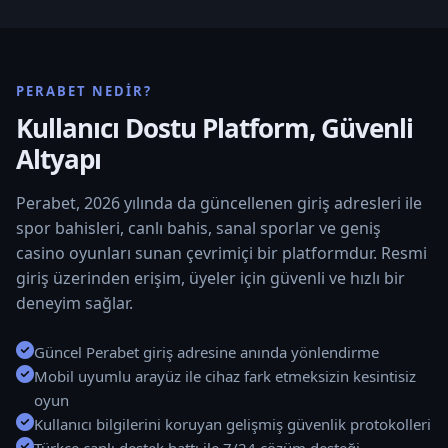
PERABET NEDIR?
Kullanıcı Dostu Platform, Güvenli
Altyapı
Perabet, 2026 yılında da güncellenen giriş adresleri ile
spor bahisleri, canlı bahis, sanal sporlar ve geniş
casino oyunları sunan çevrimiçi bir platformdur. Resmi
giriş üzerinden erişim, üyeler için güvenli ve hızlı bir
deneyim sağlar.
Güncel Perabet giriş adresine anında yönlendirme
Mobil uyumlu arayüz ile cihaz fark etmeksizin kesintisiz
oyun
Kullanıcı bilgilerini koruyan gelişmiş güvenlik protokolleri