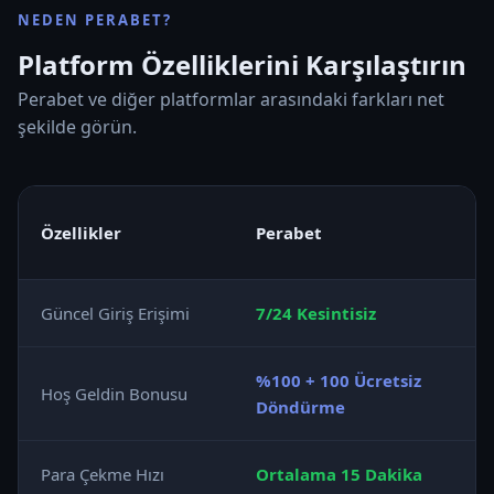
NEDEN PERABET?
Platform Özelliklerini Karşılaştırın
Perabet ve diğer platformlar arasındaki farkları net
şekilde görün.
Özellikler
Perabet
Güncel Giriş Erişimi
7/24 Kesintisiz
%100 + 100 Ücretsiz
Hoş Geldin Bonusu
Döndürme
Para Çekme Hızı
Ortalama 15 Dakika