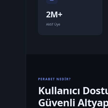
2M+
Aktif Üye
PERABET NEDIR?
Kullanıcı Dost
Güvenli Altyap