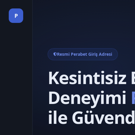
P
Resmi Perabet Giriş Adresi
Kesintisiz
Deneyimi
ile Güven