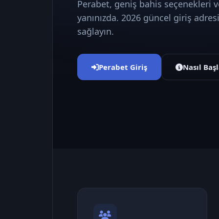
Perabet, geniş bahis seçenekleri v
yanınızda. 2026 güncel giriş adres
sağlayın.
Perabet Giriş
Nasıl Başl