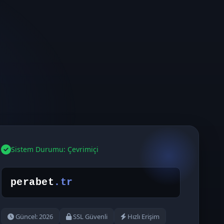
Sistem Durumu: Çevrimiçi
perabet
.tr
Güncel: 2026
SSL Güvenli
Hızlı Erişim