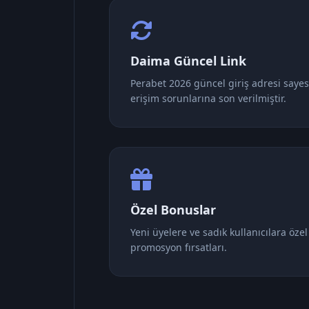
Daima Güncel Link
Perabet 2026 güncel giriş adresi saye
erişim sorunlarına son verilmiştir.
Özel Bonuslar
Yeni üyelere ve sadık kullanıcılara özel
promosyon fırsatları.