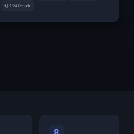
7/24 Destek