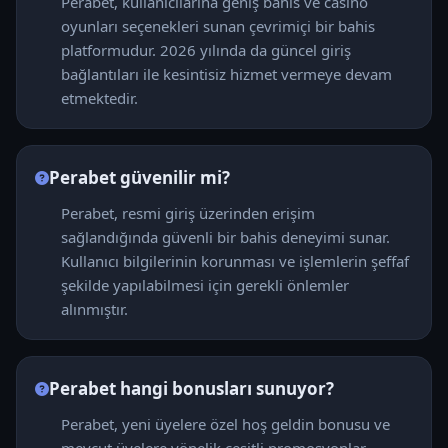
Perabet, kullanıcılarına geniş bahis ve casino
oyunları seçenekleri sunan çevrimiçi bir bahis
platformudur. 2026 yılında da güncel giriş
bağlantıları ile kesintisiz hizmet vermeye devam
etmektedir.
Perabet güvenilir mi?
Perabet, resmi giriş üzerinden erişim
sağlandığında güvenli bir bahis deneyimi sunar.
Kullanıcı bilgilerinin korunması ve işlemlerin şeffaf
şekilde yapılabilmesi için gerekli önlemler
alınmıştır.
Perabet hangi bonusları sunuyor?
Perabet, yeni üyelere özel hoş geldin bonusu ve