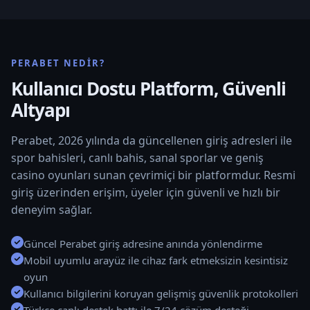
PERABET NEDIR?
Kullanıcı Dostu Platform, Güvenli
Altyapı
Perabet, 2026 yılında da güncellenen giriş adresleri ile
spor bahisleri, canlı bahis, sanal sporlar ve geniş
casino oyunları sunan çevrimiçi bir platformdur. Resmi
giriş üzerinden erişim, üyeler için güvenli ve hızlı bir
deneyim sağlar.
Güncel Perabet giriş adresine anında yönlendirme
Mobil uyumlu arayüz ile cihaz fark etmeksizin kesintisiz
oyun
Kullanıcı bilgilerini koruyan gelişmiş güvenlik protokolleri