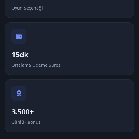
Oyun Seçeneği
15dk
Ortalama Ödeme Süresi
3.500+
Günlük Bonus