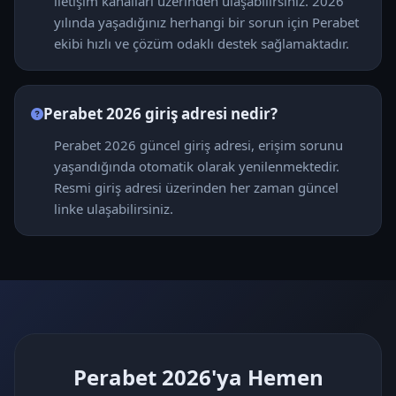
iletişim kanalları üzerinden ulaşabilirsiniz. 2026
yılında yaşadığınız herhangi bir sorun için Perabet
ekibi hızlı ve çözüm odaklı destek sağlamaktadır.
Perabet 2026 giriş adresi nedir?
Perabet 2026 güncel giriş adresi, erişim sorunu
yaşandığında otomatik olarak yenilenmektedir.
Resmi giriş adresi üzerinden her zaman güncel
linke ulaşabilirsiniz.
Perabet 2026'ya Hemen