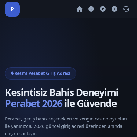
P
Resmi Perabet Giriş Adresi
Kesintisiz Bahis Deneyimi
Perabet 2026
ile Güvende
Perabet, geniş bahis seçenekleri ve zengin casino oyunları
ile yanınızda. 2026 güncel giriş adresi üzerinden anında
erişim sağlayın.