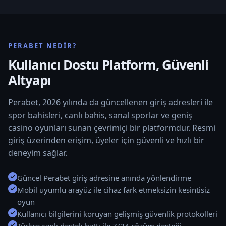
PERABET NEDIR?
Kullanıcı Dostu Platform, Güvenli
Altyapı
Perabet, 2026 yılında da güncellenen giriş adresleri ile
spor bahisleri, canlı bahis, sanal sporlar ve geniş
casino oyunları sunan çevrimiçi bir platformdur. Resmi
giriş üzerinden erişim, üyeler için güvenli ve hızlı bir
deneyim sağlar.
Güncel Perabet giriş adresine anında yönlendirme
Mobil uyumlu arayüz ile cihaz fark etmeksizin kesintisiz
oyun
Kullanıcı bilgilerini koruyan gelişmiş güvenlik protokolleri