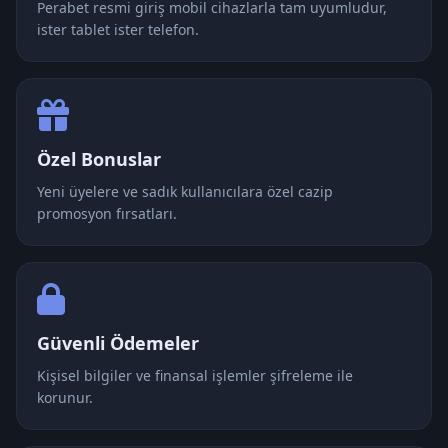
Perabet resmi giriş mobil cihazlarla tam uyumludur,
ister tablet ister telefon.
Özel Bonuslar
Yeni üyelere ve sadık kullanıcılara özel cazip
promosyon fırsatları.
Güvenli Ödemeler
Kişisel bilgiler ve finansal işlemler şifreleme ile
korunur.