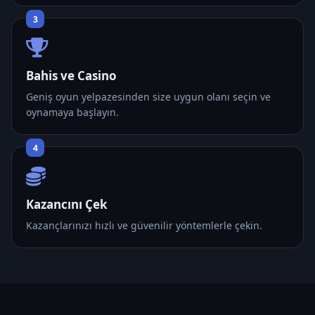
3
Bahis ve Casino
Geniş oyun yelpazesinden size uygun olanı seçin ve
oynamaya başlayın.
4
Kazancını Çek
Kazançlarınızı hızlı ve güvenilir yöntemlerle çekin.