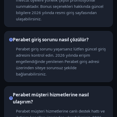
mevcut üyelere yönelik çeşitli promosyonlar
sunmaktadır. Bonus seçenekleri hakkında güncel
bilgilere 2026 yılında resmi giriş sayfasından
ulaşabilirsiniz.
Perabet giriş sorunu nasıl çözülür?
Perabet giriş sorunu yaşarsanız lütfen güncel giriş
adresini kontrol edin. 2026 yılında erişim
engellendiğinde yenilenen Perabet giriş adresi
üzerinden siteye sorunsuz şekilde
bağlanabilirsiniz.
Perabet müşteri hizmetlerine nasıl
ulaşırım?
Perabet müşteri hizmetlerine canlı destek hattı ve