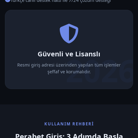
Türkçe canlı destek hattı ile 7/24 çözüm desteği
Güvenli ve Lisanslı
Resmi giriş adresi üzerinden yapılan tüm işlemler
şeffaf ve korumalıdır.
KULLANIM REHBERI
Perabet Giriş: 3 Adımda Başla