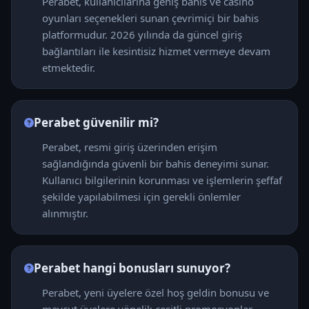
Perabet, kullanıcılarına geniş bahis ve casino
oyunları seçenekleri sunan çevrimiçi bir bahis
platformudur. 2026 yılında da güncel giriş
bağlantıları ile kesintisiz hizmet vermeye devam
etmektedir.
Perabet güvenilir mi?
Perabet, resmi giriş üzerinden erişim
sağlandığında güvenli bir bahis deneyimi sunar.
Kullanıcı bilgilerinin korunması ve işlemlerin şeffaf
şekilde yapılabilmesi için gerekli önlemler
alınmıştır.
Perabet hangi bonusları sunuyor?
Perabet, yeni üyelere özel hoş geldin bonusu ve