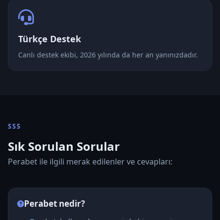
Türkçe Destek
Canlı destek ekibi, 2026 yılında da her an yanınızdadır.
SSS
Sık Sorulan Sorular
Perabet ile ilgili merak edilenler ve cevapları:
Perabet nedir?