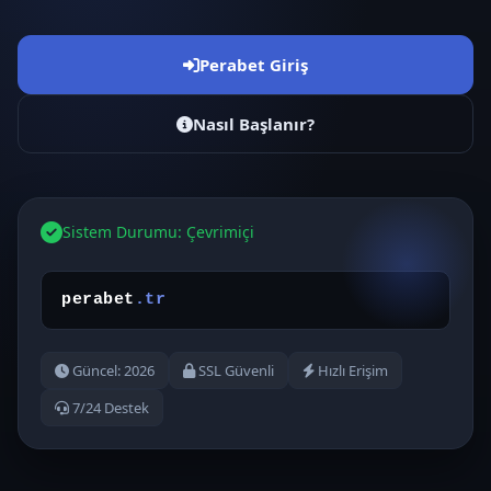
Perabet Giriş
Nasıl Başlanır?
Sistem Durumu: Çevrimiçi
perabet
.tr
Güncel: 2026
SSL Güvenli
Hızlı Erişim
7/24 Destek