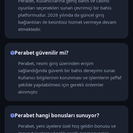
Perabet, kullanıcılarına geniş bahis ve casino
oyunları seçenekleri sunan çevrimiçi bir bahis
platformudur. 2026 yılında da güncel giriş
bağlantıları ile kesintisiz hizmet vermeye devam
etmektedir.
Perabet güvenilir mi?
Perabet, resmi giriş üzerinden erişim
sağlandığında güvenli bir bahis deneyimi sunar.
Kullanıcı bilgilerinin korunması ve işlemlerin şeffaf
şekilde yapılabilmesi için gerekli önlemler
alınmıştır.
Perabet hangi bonusları sunuyor?
Perabet, yeni üyelere özel hoş geldin bonusu ve