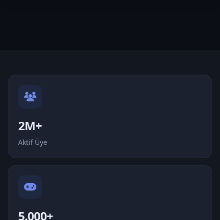
2M+
Aktif Üye
5.000+