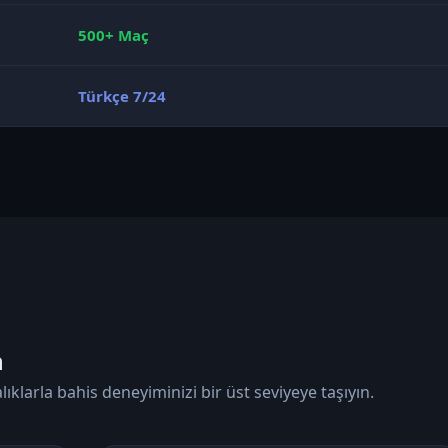
500+ Maç
Türkçe 7/24
n
lıklarla bahis deneyiminizi bir üst seviyeye taşıyın.