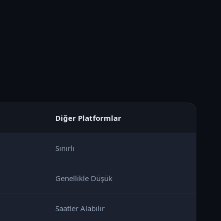
Diğer Platformlar
Sınırlı
Genellikle Düşük
Saatler Alabilir