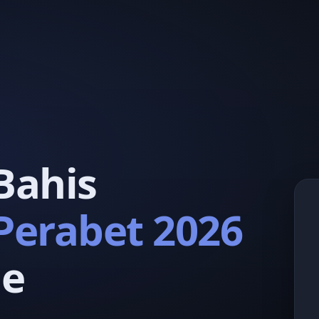
 Bahis
Perabet 2026
de