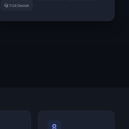
7/24 Destek