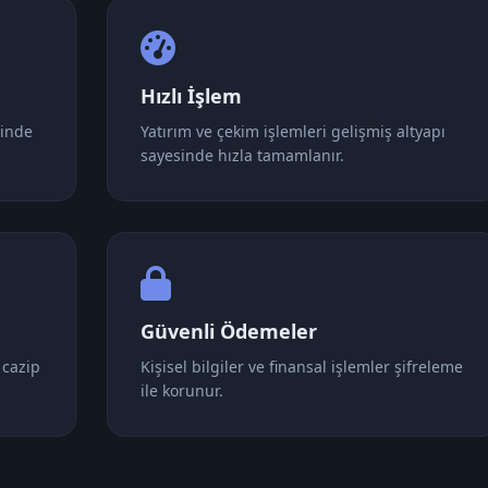
Hızlı İşlem
sinde
Yatırım ve çekim işlemleri gelişmiş altyapı
sayesinde hızla tamamlanır.
Güvenli Ödemeler
 cazip
Kişisel bilgiler ve finansal işlemler şifreleme
ile korunur.