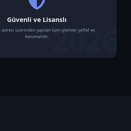
Güvenli ve Lisanslı
ş adresi üzerinden yapılan tüm işlemler şeffaf ve
korumalıdır.