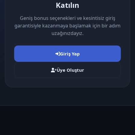
Katılın
Geniş bonus seçenekleri ve kesintisiz giriş
garantisiyle kazanmaya başlamak için bir adım
uzağınızdayız.
Giriş Yap
Üye Oluştur
Ana Sayfa
Hakkında
Rehber
SSS
Karşılaştırma
© 2026 Perabet Giriş Bilgilendirme Platformu
Bu sayfa yalnızca bilgilendirme amaçlıdır.