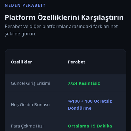
NEDEN PERABET?
Platform Özelliklerini Karşılaştırın
Perabet ve diğer platformlar arasındaki farkları net
şekilde görün.
Özellikler
Perabet
Güncel Giriş Erişimi
7/24 Kesintisiz
%100 + 100 Ücretsiz
Hoş Geldin Bonusu
Döndürme
Para Çekme Hızı
Ortalama 15 Dakika