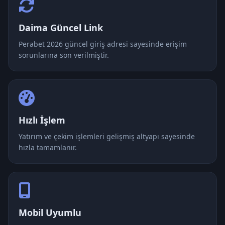
Daima Güncel Link
Perabet 2026 güncel giriş adresi sayesinde erişim
sorunlarına son verilmiştir.
Hızlı İşlem
Yatırım ve çekim işlemleri gelişmiş altyapı sayesinde
hızla tamamlanır.
Mobil Uyumlu