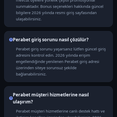
mevcut üyelere yönelik çeşitli promosyonlar
sunmaktadır. Bonus seçenekleri hakkında güncel
bilgilere 2026 yılında resmi giriş sayfasından
ulaşabilirsiniz.
Perabet giriş sorunu nasıl çözülür?
Perabet giriş sorunu yaşarsanız lütfen güncel giriş
adresini kontrol edin. 2026 yılında erişim
engellendiğinde yenilenen Perabet giriş adresi
üzerinden siteye sorunsuz şekilde
bağlanabilirsiniz.
Perabet müşteri hizmetlerine nasıl
ulaşırım?
Perabet müşteri hizmetlerine canlı destek hattı ve