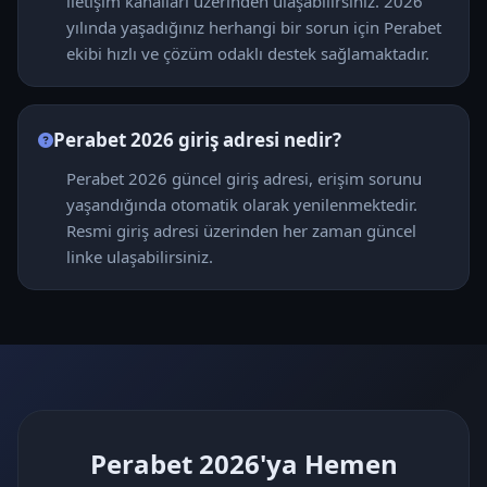
iletişim kanalları üzerinden ulaşabilirsiniz. 2026
yılında yaşadığınız herhangi bir sorun için Perabet
ekibi hızlı ve çözüm odaklı destek sağlamaktadır.
Perabet 2026 giriş adresi nedir?
Perabet 2026 güncel giriş adresi, erişim sorunu
yaşandığında otomatik olarak yenilenmektedir.
Resmi giriş adresi üzerinden her zaman güncel
linke ulaşabilirsiniz.
Perabet 2026'ya Hemen