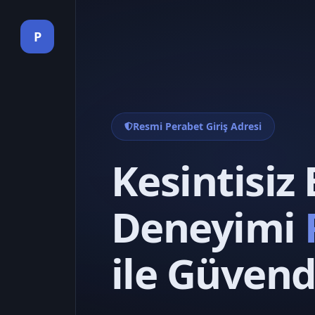
P
Resmi Perabet Giriş Adresi
Kesintisiz
Deneyimi
ile Güven