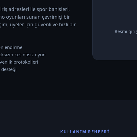
iş adresleri ile spor bahisleri,
ino oyunları sunan çevrimiçi bir
m, üyeler için güvenli ve hızlı bir
Resmi giri
yönlendirme
ksizin kesintisiz oyun
venlik protokolleri
 desteği
KULLANIM REHBERI