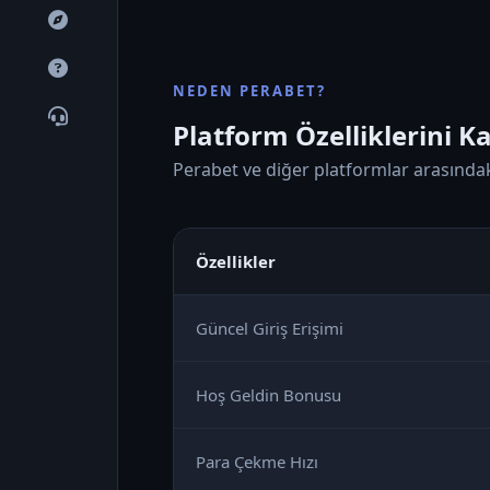
NEDEN PERABET?
Platform Özelliklerini Ka
Perabet ve diğer platformlar arasındak
Özellikler
Güncel Giriş Erişimi
Hoş Geldin Bonusu
Para Çekme Hızı