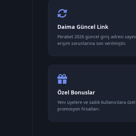
Daima Güncel Link
Perabet 2026 güncel giriş adresi saye
erişim sorunlarına son verilmiştir.
Özel Bonuslar
Yeni üyelere ve sadık kullanıcılara özel
promosyon fırsatları.