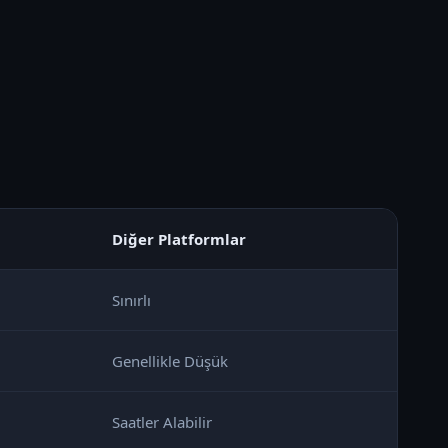
Diğer Platformlar
Sınırlı
Genellikle Düşük
Saatler Alabilir