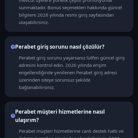
mevcut üyelere yönelik çeşitli promosyonlar
sunmaktadır. Bonus seçenekleri hakkında güncel
bilgilere 2026 yılında resmi giriş sayfasından
ulaşabilirsiniz.
Perabet giriş sorunu nasıl çözülür?
Perabet giriş sorunu yaşarsanız lütfen güncel giriş
adresini kontrol edin. 2026 yılında erişim
engellendiğinde yenilenen Perabet giriş adresi
üzerinden siteye sorunsuz şekilde
bağlanabilirsiniz.
Perabet müşteri hizmetlerine nasıl
ulaşırım?
Perabet müşteri hizmetlerine canlı destek hattı ve