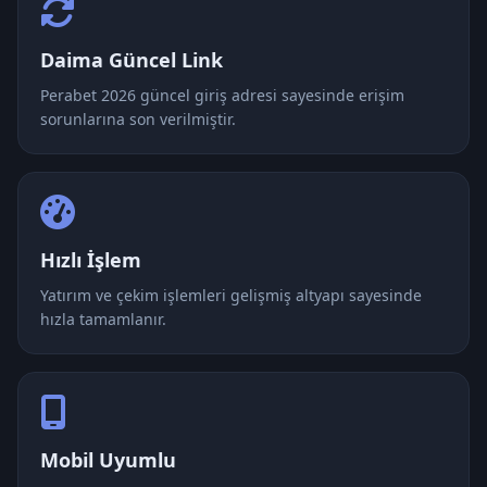
Daima Güncel Link
Perabet 2026 güncel giriş adresi sayesinde erişim
sorunlarına son verilmiştir.
Hızlı İşlem
Yatırım ve çekim işlemleri gelişmiş altyapı sayesinde
hızla tamamlanır.
Mobil Uyumlu