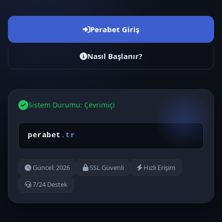
Perabet Giriş
Nasıl Başlanır?
Sistem Durumu: Çevrimiçi
perabet
.tr
Güncel: 2026
SSL Güvenli
Hızlı Erişim
7/24 Destek