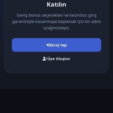
Katılın
Geniş bonus seçenekleri ve kesintisiz giriş
garantisiyle kazanmaya başlamak için bir adım
uzağınızdayız.
Giriş Yap
Üye Oluştur
Ana Sayfa
Hakkında
Rehber
SSS
Karşılaştırma
© 2026 Perabet Giriş Bilgilendirme Platformu
Bu sayfa yalnızca bilgilendirme amaçlıdır.