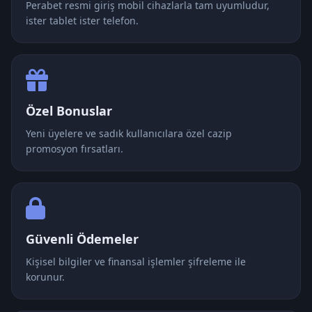
Perabet resmi giriş mobil cihazlarla tam uyumludur,
ister tablet ister telefon.
Özel Bonuslar
Yeni üyelere ve sadık kullanıcılara özel cazip
promosyon fırsatları.
Güvenli Ödemeler
Kişisel bilgiler ve finansal işlemler şifreleme ile
korunur.