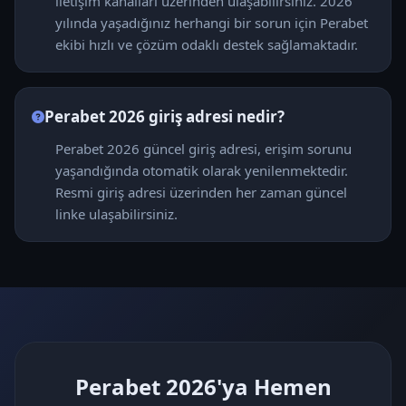
iletişim kanalları üzerinden ulaşabilirsiniz. 2026
yılında yaşadığınız herhangi bir sorun için Perabet
ekibi hızlı ve çözüm odaklı destek sağlamaktadır.
Perabet 2026 giriş adresi nedir?
Perabet 2026 güncel giriş adresi, erişim sorunu
yaşandığında otomatik olarak yenilenmektedir.
Resmi giriş adresi üzerinden her zaman güncel
linke ulaşabilirsiniz.
Perabet 2026'ya Hemen