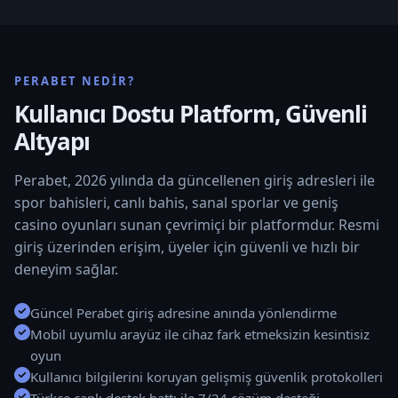
PERABET NEDIR?
Kullanıcı Dostu Platform, Güvenli
Altyapı
Perabet, 2026 yılında da güncellenen giriş adresleri ile
spor bahisleri, canlı bahis, sanal sporlar ve geniş
casino oyunları sunan çevrimiçi bir platformdur. Resmi
giriş üzerinden erişim, üyeler için güvenli ve hızlı bir
deneyim sağlar.
Güncel Perabet giriş adresine anında yönlendirme
Mobil uyumlu arayüz ile cihaz fark etmeksizin kesintisiz
oyun
Kullanıcı bilgilerini koruyan gelişmiş güvenlik protokolleri