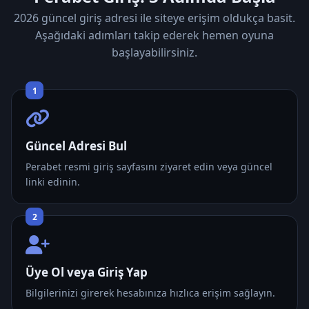
2026 güncel giriş adresi ile siteye erişim oldukça basit.
Aşağıdaki adımları takip ederek hemen oyuna
başlayabilirsiniz.
1
Güncel Adresi Bul
Perabet resmi giriş sayfasını ziyaret edin veya güncel
linki edinin.
2
Üye Ol veya Giriş Yap
Bilgilerinizi girerek hesabınıza hızlıca erişim sağlayın.