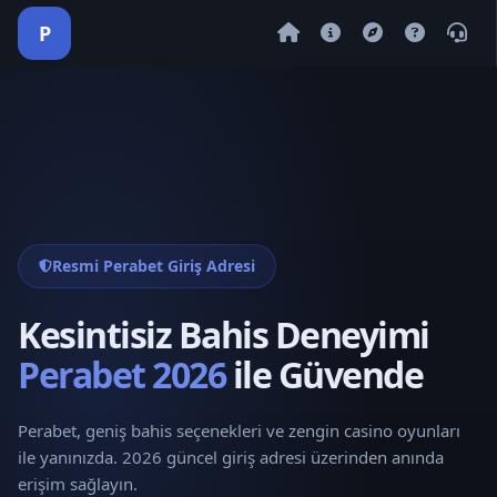
P
Resmi Perabet Giriş Adresi
Kesintisiz Bahis Deneyimi
Perabet 2026
ile Güvende
Perabet, geniş bahis seçenekleri ve zengin casino oyunları
ile yanınızda. 2026 güncel giriş adresi üzerinden anında
erişim sağlayın.