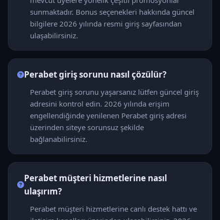
mevcut üyelere yönelik çeşitli promosyonlar
sunmaktadır. Bonus seçenekleri hakkında güncel
bilgilere 2026 yılında resmi giriş sayfasından
ulaşabilirsiniz.
Perabet giriş sorunu nasıl çözülür?
Perabet giriş sorunu yaşarsanız lütfen güncel giriş
adresini kontrol edin. 2026 yılında erişim
engellendiğinde yenilenen Perabet giriş adresi
üzerinden siteye sorunsuz şekilde
bağlanabilirsiniz.
Perabet müşteri hizmetlerine nasıl
ulaşırım?
Perabet müşteri hizmetlerine canlı destek hattı ve