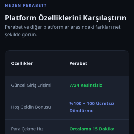
NEDEN PERABET?
Platform Özelliklerini Karşılaştırın
Perabet ve diğer platformlar arasındaki farkları net
şekilde görün.
Özellikler
Perabet
Güncel Giriş Erişimi
7/24 Kesintisiz
%100 + 100 Ücretsiz
Hoş Geldin Bonusu
Döndürme
Para Çekme Hızı
Ortalama 15 Dakika