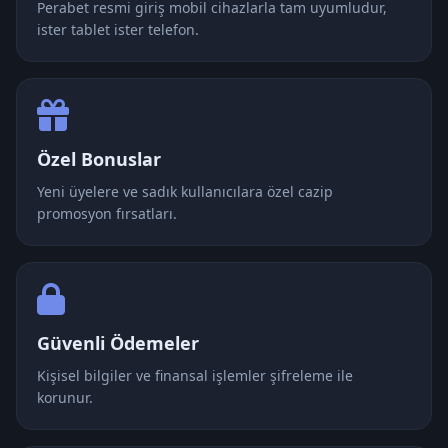
Perabet resmi giriş mobil cihazlarla tam uyumludur,
ister tablet ister telefon.
Özel Bonuslar
Yeni üyelere ve sadık kullanıcılara özel cazip
promosyon fırsatları.
Güvenli Ödemeler
Kişisel bilgiler ve finansal işlemler şifreleme ile
korunur.