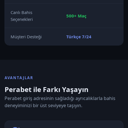
Canlı Bahis
500+ Maç
Seçenekleri
Müşteri Desteği
Türkçe 7/24
AVANTAJLAR
Perabet ile Farkı Yaşayın
Perabet giriş adresinin sağladığı ayrıcalıklarla bahis
deneyiminizi bir üst seviyeye taşıyın.