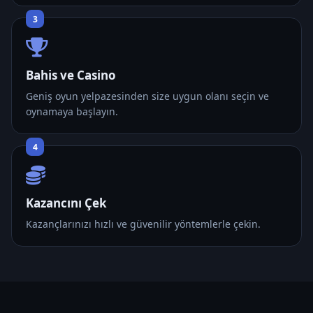
3
Bahis ve Casino
Geniş oyun yelpazesinden size uygun olanı seçin ve
oynamaya başlayın.
4
Kazancını Çek
Kazançlarınızı hızlı ve güvenilir yöntemlerle çekin.