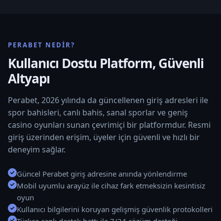
PERABET NEDIR?
Kullanıcı Dostu Platform, Güvenli
Altyapı
Perabet, 2026 yılında da güncellenen giriş adresleri ile
spor bahisleri, canlı bahis, sanal sporlar ve geniş
casino oyunları sunan çevrimiçi bir platformdur. Resmi
giriş üzerinden erişim, üyeler için güvenli ve hızlı bir
deneyim sağlar.
Güncel Perabet giriş adresine anında yönlendirme
Mobil uyumlu arayüz ile cihaz fark etmeksizin kesintisiz
oyun
Kullanıcı bilgilerini koruyan gelişmiş güvenlik protokolleri