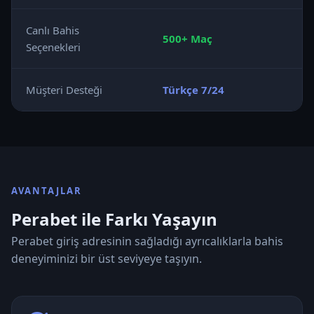
Canlı Bahis
500+ Maç
Seçenekleri
Müşteri Desteği
Türkçe 7/24
AVANTAJLAR
Perabet ile Farkı Yaşayın
Perabet giriş adresinin sağladığı ayrıcalıklarla bahis
deneyiminizi bir üst seviyeye taşıyın.