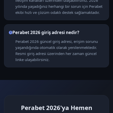
iletişim kanalları üzerinden ulaşabilirsiniz. 2026
yılında yaşadığınız herhangi bir sorun için Perabet
ekibi hızlı ve çözüm odaklı destek sağlamaktadır.
Perabet 2026 giriş adresi nedir?
Perabet 2026 güncel giriş adresi, erişim sorunu
yaşandığında otomatik olarak yenilenmektedir.
Resmi giriş adresi üzerinden her zaman güncel
linke ulaşabilirsiniz.
Perabet 2026'ya Hemen