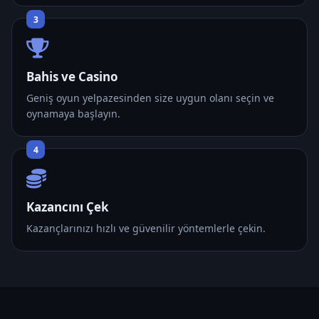
3
Bahis ve Casino
Geniş oyun yelpazesinden size uygun olanı seçin ve
oynamaya başlayın.
4
Kazancını Çek
Kazançlarınızı hızlı ve güvenilir yöntemlerle çekin.