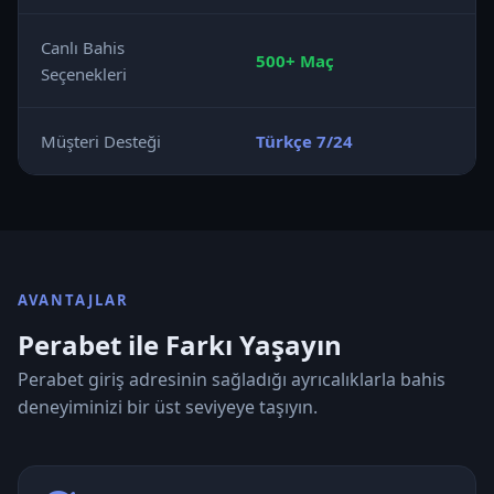
Canlı Bahis
500+ Maç
Seçenekleri
Müşteri Desteği
Türkçe 7/24
AVANTAJLAR
Perabet ile Farkı Yaşayın
Perabet giriş adresinin sağladığı ayrıcalıklarla bahis
deneyiminizi bir üst seviyeye taşıyın.