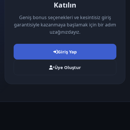
Katılın
Geniş bonus seçenekleri ve kesintisiz giriş
garantisiyle kazanmaya başlamak için bir adım
uzağınızdayız.
Giriş Yap
Üye Oluştur
Ana Sayfa
Hakkında
Rehber
SSS
Karşılaştırma
© 2026 Perabet Giriş Bilgilendirme Platformu
Bu sayfa yalnızca bilgilendirme amaçlıdır.