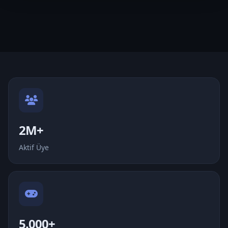
2M+
Aktif Üye
5.000+