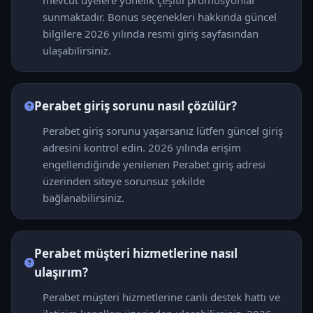
mevcut üyelere yönelik çeşitli promosyonlar
sunmaktadır. Bonus seçenekleri hakkında güncel
bilgilere 2026 yılında resmi giriş sayfasından
ulaşabilirsiniz.
Perabet giriş sorunu nasıl çözülür?
Perabet giriş sorunu yaşarsanız lütfen güncel giriş
adresini kontrol edin. 2026 yılında erişim
engellendiğinde yenilenen Perabet giriş adresi
üzerinden siteye sorunsuz şekilde
bağlanabilirsiniz.
Perabet müşteri hizmetlerine nasıl
ulaşırım?
Perabet müşteri hizmetlerine canlı destek hattı ve