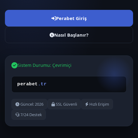
Perabet Giriş
Nasıl Başlanır?
Sistem Durumu: Çevrimiçi
perabet
.tr
Güncel: 2026
SSL Güvenli
Hızlı Erişim
7/24 Destek