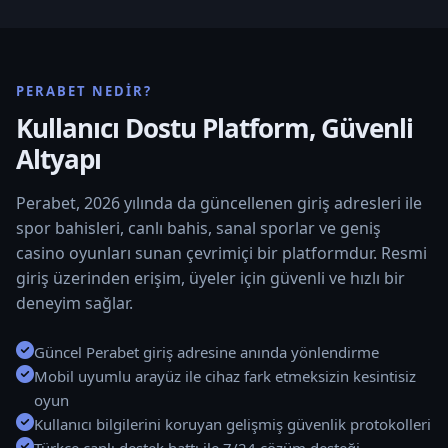
PERABET NEDIR?
Kullanıcı Dostu Platform, Güvenli
Altyapı
Perabet, 2026 yılında da güncellenen giriş adresleri ile
spor bahisleri, canlı bahis, sanal sporlar ve geniş
casino oyunları sunan çevrimiçi bir platformdur. Resmi
giriş üzerinden erişim, üyeler için güvenli ve hızlı bir
deneyim sağlar.
Güncel Perabet giriş adresine anında yönlendirme
Mobil uyumlu arayüz ile cihaz fark etmeksizin kesintisiz
oyun
Kullanıcı bilgilerini koruyan gelişmiş güvenlik protokolleri