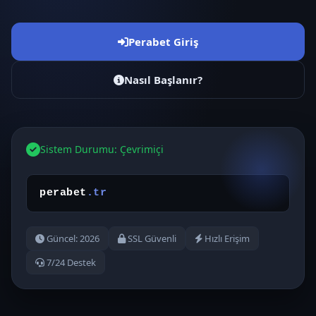
Perabet Giriş
Nasıl Başlanır?
Sistem Durumu: Çevrimiçi
perabet
.tr
Güncel: 2026
SSL Güvenli
Hızlı Erişim
7/24 Destek