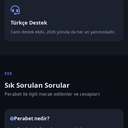
Türkçe Destek
Canlı destek ekibi, 2026 yılında da her an yanınızdadır.
SSS
Sık Sorulan Sorular
Perabet ile ilgili merak edilenler ve cevapları:
Perabet nedir?