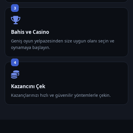
3
Bahis ve Casino
Geniş oyun yelpazesinden size uygun olanı seçin ve
oynamaya başlayın.
4
Kazancını Çek
Kazançlarınızı hızlı ve güvenilir yöntemlerle çekin.