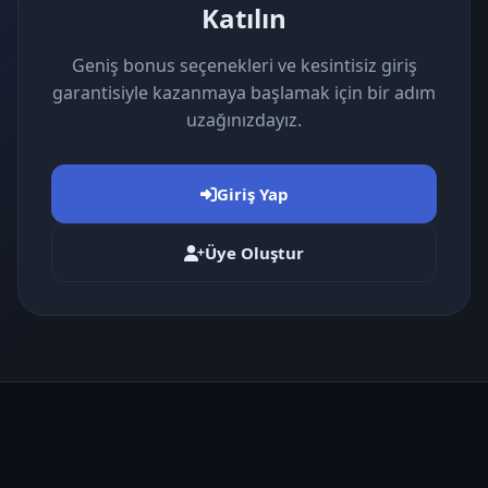
Katılın
Geniş bonus seçenekleri ve kesintisiz giriş
garantisiyle kazanmaya başlamak için bir adım
uzağınızdayız.
Giriş Yap
Üye Oluştur
Ana Sayfa
Hakkında
Rehber
SSS
Karşılaştırma
© 2026 Perabet Giriş Bilgilendirme Platformu
Bu sayfa yalnızca bilgilendirme amaçlıdır.