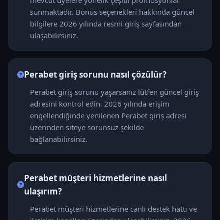
mevcut üyelere yönelik çeşitli promosyonlar
sunmaktadır. Bonus seçenekleri hakkında güncel
bilgilere 2026 yılında resmi giriş sayfasından
ulaşabilirsiniz.
Perabet giriş sorunu nasıl çözülür?
Perabet giriş sorunu yaşarsanız lütfen güncel giriş
adresini kontrol edin. 2026 yılında erişim
engellendiğinde yenilenen Perabet giriş adresi
üzerinden siteye sorunsuz şekilde
bağlanabilirsiniz.
Perabet müşteri hizmetlerine nasıl
ulaşırım?
Perabet müşteri hizmetlerine canlı destek hattı ve