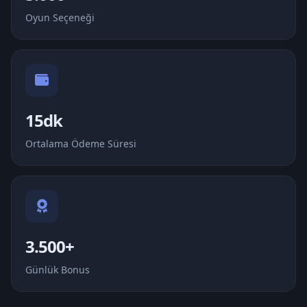
Oyun Seçeneği
15dk
Ortalama Ödeme Süresi
3.500+
Günlük Bonus