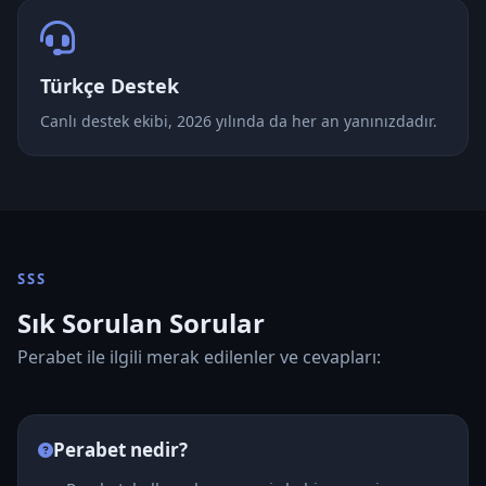
Türkçe Destek
Canlı destek ekibi, 2026 yılında da her an yanınızdadır.
SSS
Sık Sorulan Sorular
Perabet ile ilgili merak edilenler ve cevapları:
Perabet nedir?