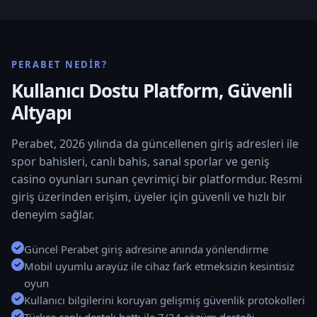
PERABET NEDIR?
Kullanıcı Dostu Platform, Güvenli
Altyapı
Perabet, 2026 yılında da güncellenen giriş adresleri ile
spor bahisleri, canlı bahis, sanal sporlar ve geniş
casino oyunları sunan çevrimiçi bir platformdur. Resmi
giriş üzerinden erişim, üyeler için güvenli ve hızlı bir
deneyim sağlar.
Güncel Perabet giriş adresine anında yönlendirme
Mobil uyumlu arayüz ile cihaz fark etmeksizin kesintisiz
oyun
Kullanıcı bilgilerini koruyan gelişmiş güvenlik protokolleri