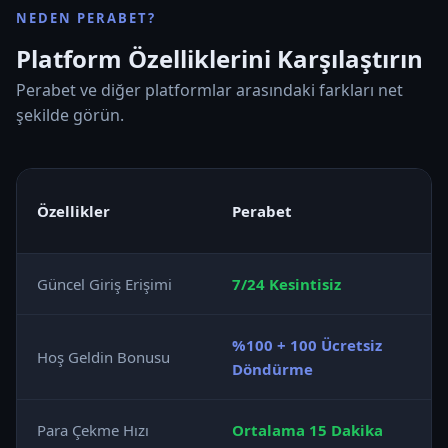
NEDEN PERABET?
Platform Özelliklerini Karşılaştırın
Perabet ve diğer platformlar arasındaki farkları net
şekilde görün.
Özellikler
Perabet
Güncel Giriş Erişimi
7/24 Kesintisiz
%100 + 100 Ücretsiz
Hoş Geldin Bonusu
Döndürme
Para Çekme Hızı
Ortalama 15 Dakika