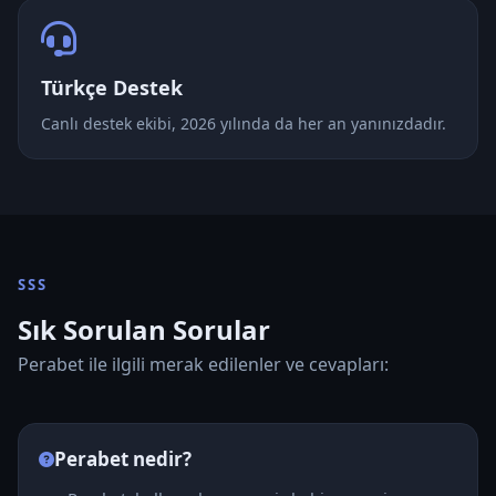
Türkçe Destek
Canlı destek ekibi, 2026 yılında da her an yanınızdadır.
SSS
Sık Sorulan Sorular
Perabet ile ilgili merak edilenler ve cevapları:
Perabet nedir?