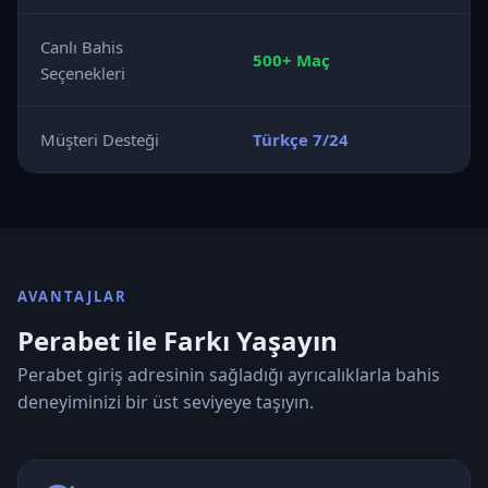
Canlı Bahis
500+ Maç
Seçenekleri
Müşteri Desteği
Türkçe 7/24
AVANTAJLAR
Perabet ile Farkı Yaşayın
Perabet giriş adresinin sağladığı ayrıcalıklarla bahis
deneyiminizi bir üst seviyeye taşıyın.