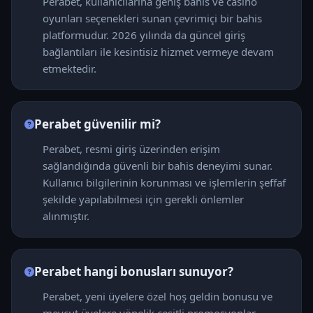
Perabet, kullanıcılarına geniş bahis ve casino
oyunları seçenekleri sunan çevrimiçi bir bahis
platformudur. 2026 yılında da güncel giriş
bağlantıları ile kesintisiz hizmet vermeye devam
etmektedir.
Perabet güvenilir mi?
Perabet, resmi giriş üzerinden erişim
sağlandığında güvenli bir bahis deneyimi sunar.
Kullanıcı bilgilerinin korunması ve işlemlerin şeffaf
şekilde yapılabilmesi için gerekli önlemler
alınmıştır.
Perabet hangi bonusları sunuyor?
Perabet, yeni üyelere özel hoş geldin bonusu ve