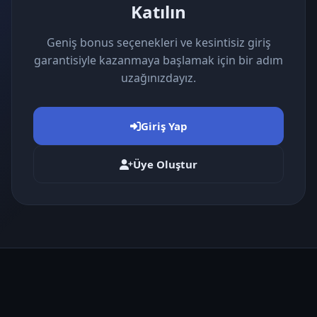
Katılın
Geniş bonus seçenekleri ve kesintisiz giriş
garantisiyle kazanmaya başlamak için bir adım
uzağınızdayız.
Giriş Yap
Üye Oluştur
Ana Sayfa
Hakkında
Rehber
SSS
Karşılaştırma
© 2026 Perabet Giriş Bilgilendirme Platformu
Bu sayfa yalnızca bilgilendirme amaçlıdır.