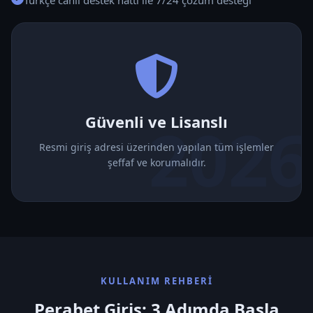
Türkçe canlı destek hattı ile 7/24 çözüm desteği
Güvenli ve Lisanslı
Resmi giriş adresi üzerinden yapılan tüm işlemler
şeffaf ve korumalıdır.
KULLANIM REHBERI
Perabet Giriş: 3 Adımda Başla