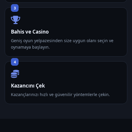
3
Bahis ve Casino
Geniş oyun yelpazesinden size uygun olanı seçin ve
oynamaya başlayın.
4
Kazancını Çek
Kazançlarınızı hızlı ve güvenilir yöntemlerle çekin.