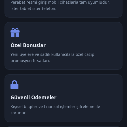
Perabet resmi giriş mobil cihazlarla tam uyumludur,
ister tablet ister telefon.
Özel Bonuslar
Yeni üyelere ve sadık kullanıcılara özel cazip
promosyon fırsatları.
Güvenli Ödemeler
Kişisel bilgiler ve finansal işlemler şifreleme ile
korunur.