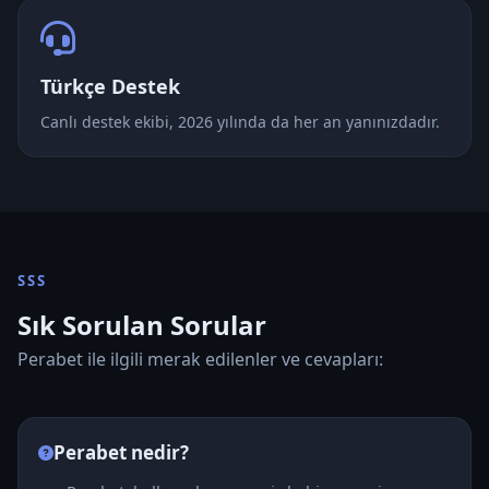
Türkçe Destek
Canlı destek ekibi, 2026 yılında da her an yanınızdadır.
SSS
Sık Sorulan Sorular
Perabet ile ilgili merak edilenler ve cevapları:
Perabet nedir?