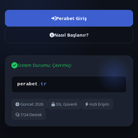
Perabet Giriş
Nasıl Başlanır?
Sistem Durumu: Çevrimiçi
perabet
.tr
Güncel: 2026
SSL Güvenli
Hızlı Erişim
7/24 Destek