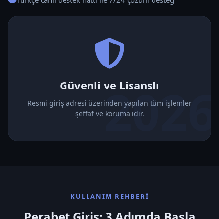
Türkçe canlı destek hattı ile 7/24 çözüm desteği
Güvenli ve Lisanslı
Resmi giriş adresi üzerinden yapılan tüm işlemler
şeffaf ve korumalıdır.
KULLANIM REHBERI
Perabet Giriş: 3 Adımda Başla