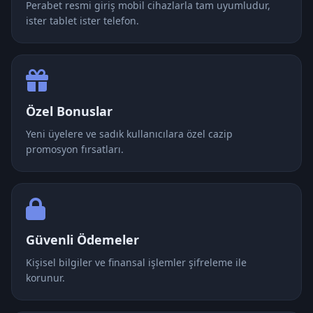
Perabet resmi giriş mobil cihazlarla tam uyumludur,
ister tablet ister telefon.
Özel Bonuslar
Yeni üyelere ve sadık kullanıcılara özel cazip
promosyon fırsatları.
Güvenli Ödemeler
Kişisel bilgiler ve finansal işlemler şifreleme ile
korunur.