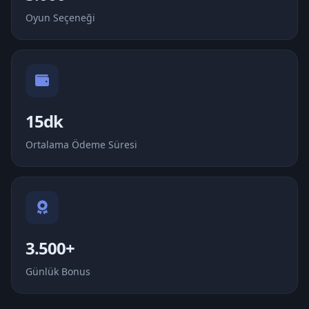
Oyun Seçeneği
15dk
Ortalama Ödeme Süresi
3.500+
Günlük Bonus