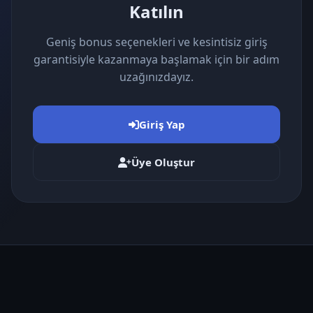
Katılın
Geniş bonus seçenekleri ve kesintisiz giriş
garantisiyle kazanmaya başlamak için bir adım
uzağınızdayız.
Giriş Yap
Üye Oluştur
Ana Sayfa
Hakkında
Rehber
SSS
Karşılaştırma
© 2026 Perabet Giriş Bilgilendirme Platformu
Bu sayfa yalnızca bilgilendirme amaçlıdır.