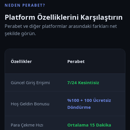
NEDEN PERABET?
Platform Özelliklerini Karşılaştırın
Perabet ve diğer platformlar arasındaki farkları net
şekilde görün.
Özellikler
Perabet
Güncel Giriş Erişimi
7/24 Kesintisiz
%100 + 100 Ücretsiz
Hoş Geldin Bonusu
Döndürme
Para Çekme Hızı
Ortalama 15 Dakika