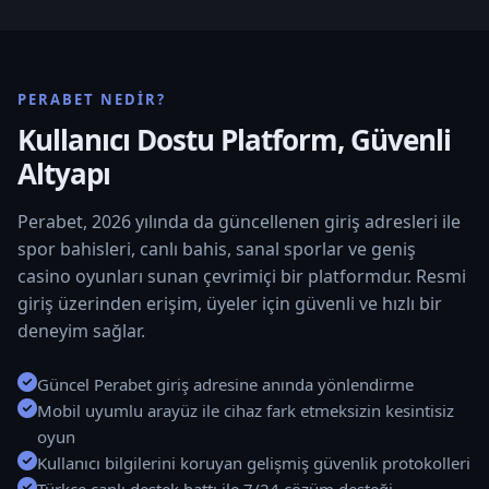
PERABET NEDIR?
Kullanıcı Dostu Platform, Güvenli
Altyapı
Perabet, 2026 yılında da güncellenen giriş adresleri ile
spor bahisleri, canlı bahis, sanal sporlar ve geniş
casino oyunları sunan çevrimiçi bir platformdur. Resmi
giriş üzerinden erişim, üyeler için güvenli ve hızlı bir
deneyim sağlar.
Güncel Perabet giriş adresine anında yönlendirme
Mobil uyumlu arayüz ile cihaz fark etmeksizin kesintisiz
oyun
Kullanıcı bilgilerini koruyan gelişmiş güvenlik protokolleri