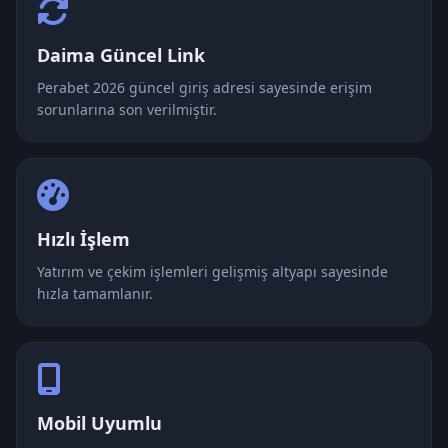
Daima Güncel Link
Perabet 2026 güncel giriş adresi sayesinde erişim
sorunlarına son verilmiştir.
Hızlı İşlem
Yatırım ve çekim işlemleri gelişmiş altyapı sayesinde
hızla tamamlanır.
Mobil Uyumlu