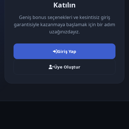
Katılın
Geniş bonus seçenekleri ve kesintisiz giriş
garantisiyle kazanmaya başlamak için bir adım
uzağınızdayız.
Giriş Yap
Üye Oluştur
Ana Sayfa
Hakkında
Rehber
SSS
Karşılaştırma
© 2026 Perabet Giriş Bilgilendirme Platformu
Bu sayfa yalnızca bilgilendirme amaçlıdır.