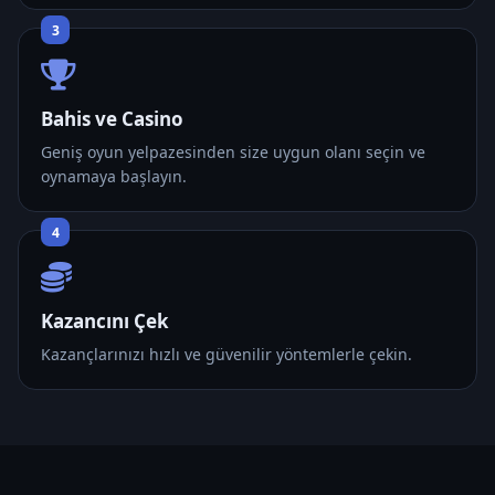
3
Bahis ve Casino
Geniş oyun yelpazesinden size uygun olanı seçin ve
oynamaya başlayın.
4
Kazancını Çek
Kazançlarınızı hızlı ve güvenilir yöntemlerle çekin.