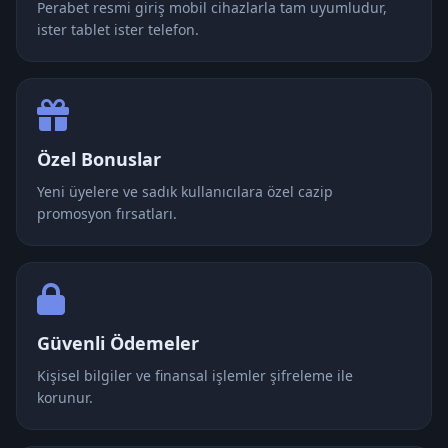
Perabet resmi giriş mobil cihazlarla tam uyumludur,
ister tablet ister telefon.
Özel Bonuslar
Yeni üyelere ve sadık kullanıcılara özel cazip
promosyon fırsatları.
Güvenli Ödemeler
Kişisel bilgiler ve finansal işlemler şifreleme ile
korunur.