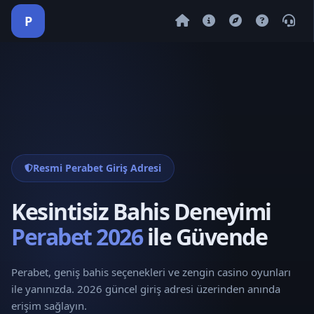
P
Resmi Perabet Giriş Adresi
Kesintisiz Bahis Deneyimi
Perabet 2026
ile Güvende
Perabet, geniş bahis seçenekleri ve zengin casino oyunları
ile yanınızda. 2026 güncel giriş adresi üzerinden anında
erişim sağlayın.