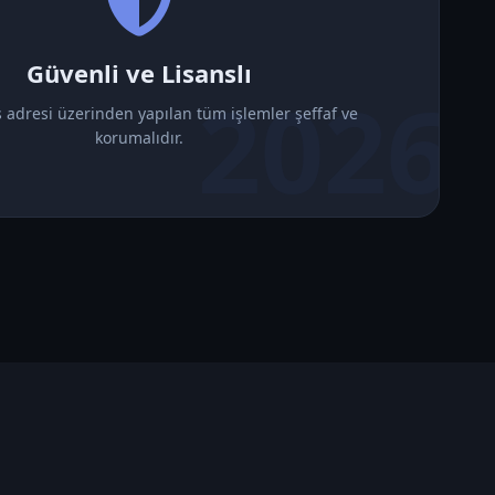
Güvenli ve Lisanslı
ş adresi üzerinden yapılan tüm işlemler şeffaf ve
korumalıdır.