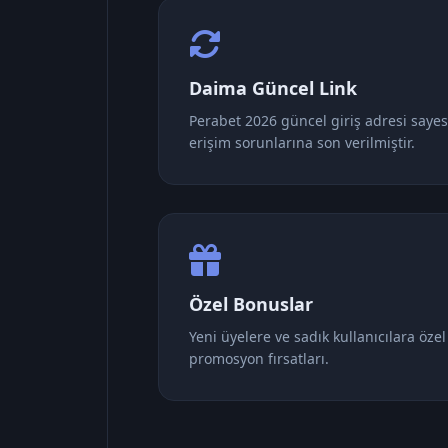
Daima Güncel Link
Perabet 2026 güncel giriş adresi saye
erişim sorunlarına son verilmiştir.
Özel Bonuslar
Yeni üyelere ve sadık kullanıcılara özel
promosyon fırsatları.