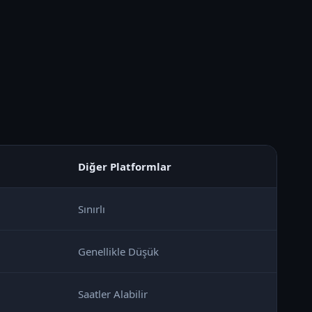
Diğer Platformlar
Sınırlı
Genellikle Düşük
Saatler Alabilir