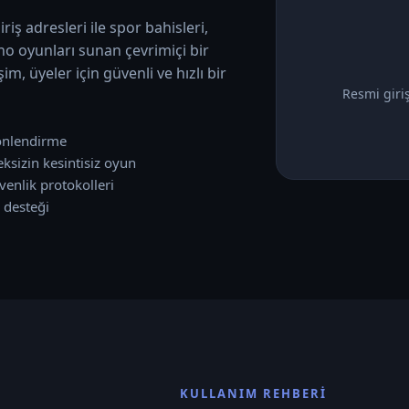
iş adresleri ile spor bahisleri,
ino oyunları sunan çevrimiçi bir
m, üyeler için güvenli ve hızlı bir
Resmi giri
yönlendirme
ksizin kesintisiz oyun
venlik protokolleri
 desteği
KULLANIM REHBERI