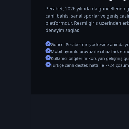
Perabet, 2026 yılında da güncellenen gir
canlı bahis, sanal sporlar ve geniş cas
platformdur. Resmi giriş üzerinden erişi
deneyim sağlar.
Güncel Perabet giriş adresine anında 
Mobil uyumlu arayüz ile cihaz fark etme
Kullanıcı bilgilerini koruyan gelişmiş gü
Türkçe canlı destek hattı ile 7/24 çözüm