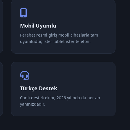
Mobil Uyumlu
Perabet resmi giriş mobil cihazlarla tam
uyumludur, ister tablet ister telefon.
Türkçe Destek
Canlı destek ekibi, 2026 yılında da her an
yanınızdadır.