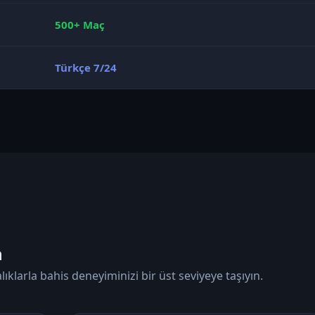
500+ Maç
Türkçe 7/24
n
lıklarla bahis deneyiminizi bir üst seviyeye taşıyın.