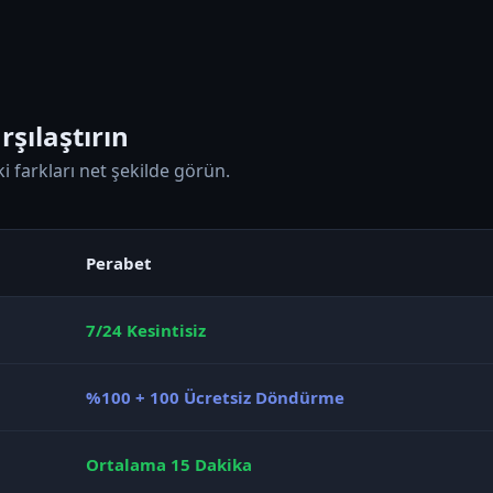
rşılaştırın
i farkları net şekilde görün.
Perabet
7/24 Kesintisiz
%100 + 100 Ücretsiz Döndürme
Ortalama 15 Dakika