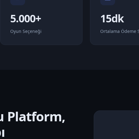
5.000+
15dk
Oyun Seçeneği
Ortalama Ödeme S
u Platform,
ı