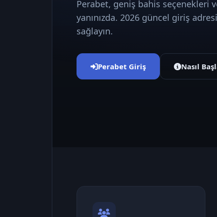
Perabet, geniş bahis seçenekleri v
yanınızda. 2026 güncel giriş adres
sağlayın.
Perabet Giriş
Nasıl Başl