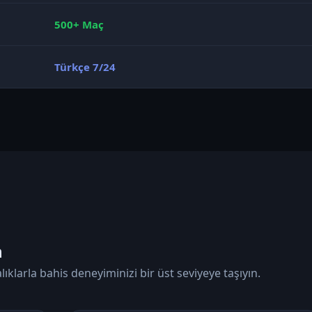
500+ Maç
Türkçe 7/24
n
lıklarla bahis deneyiminizi bir üst seviyeye taşıyın.