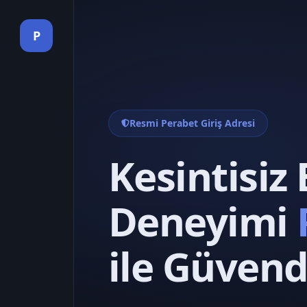
P
Resmi Perabet Giriş Adresi
Kesintisiz
Deneyimi
ile Güven