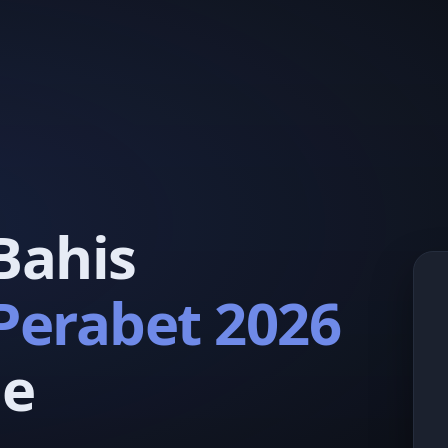
 Bahis
Perabet 2026
de