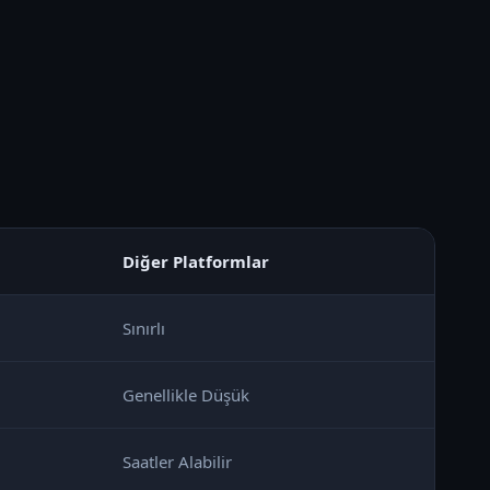
Diğer Platformlar
Sınırlı
Genellikle Düşük
Saatler Alabilir