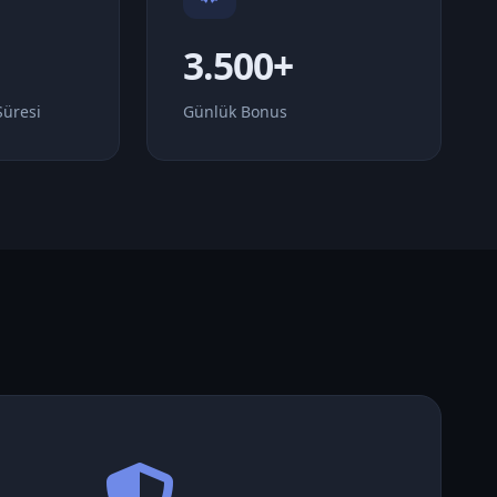
3.500+
üresi
Günlük Bonus