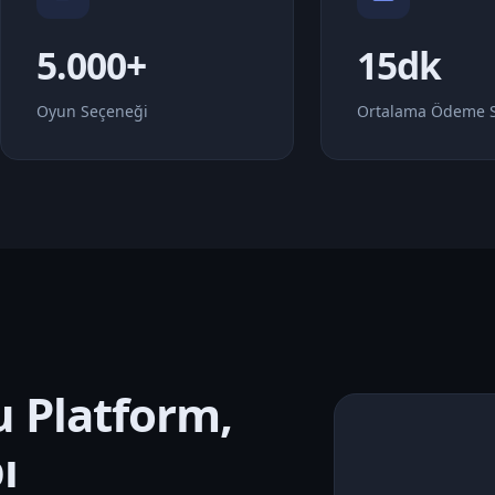
5.000+
15dk
Oyun Seçeneği
Ortalama Ödeme S
u Platform,
ı