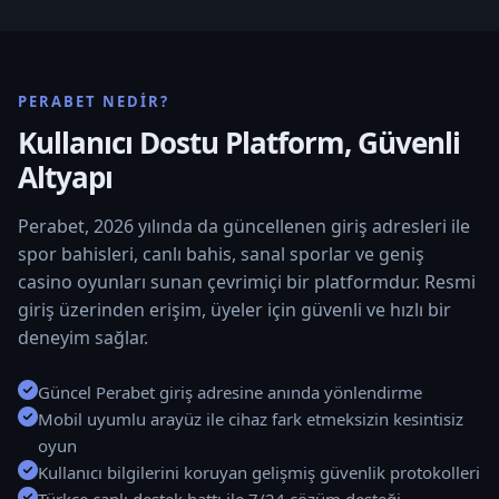
PERABET NEDIR?
Kullanıcı Dostu Platform, Güvenli
Altyapı
Perabet, 2026 yılında da güncellenen giriş adresleri ile
spor bahisleri, canlı bahis, sanal sporlar ve geniş
casino oyunları sunan çevrimiçi bir platformdur. Resmi
giriş üzerinden erişim, üyeler için güvenli ve hızlı bir
deneyim sağlar.
Güncel Perabet giriş adresine anında yönlendirme
Mobil uyumlu arayüz ile cihaz fark etmeksizin kesintisiz
oyun
Kullanıcı bilgilerini koruyan gelişmiş güvenlik protokolleri