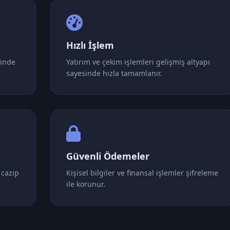
Hızlı İşlem
sinde
Yatırım ve çekim işlemleri gelişmiş altyapı
sayesinde hızla tamamlanır.
Güvenli Ödemeler
 cazip
Kişisel bilgiler ve finansal işlemler şifreleme
ile korunur.