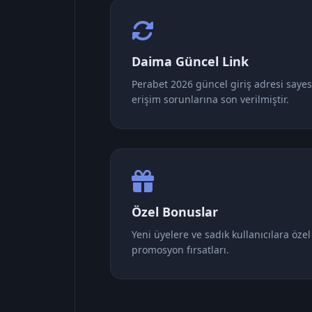
Daima Güncel Link
Perabet 2026 güncel giriş adresi saye
erişim sorunlarına son verilmiştir.
Özel Bonuslar
Yeni üyelere ve sadık kullanıcılara özel
promosyon fırsatları.