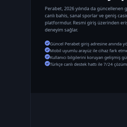
Perabet, 2026 yılında da güncellenen gir
canlı bahis, sanal sporlar ve geniş cas
platformdur. Resmi giriş üzerinden erişi
deneyim sağlar.
Güncel Perabet giriş adresine anında 
Mobil uyumlu arayüz ile cihaz fark etme
Kullanıcı bilgilerini koruyan gelişmiş gü
Türkçe canlı destek hattı ile 7/24 çözüm