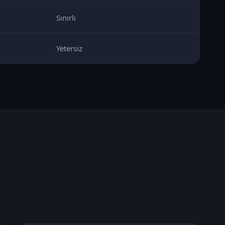
Sınırlı
Yetersiz