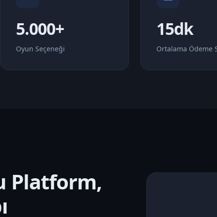
5.000+
15dk
Oyun Seçeneği
Ortalama Ödeme S
u Platform,
ı