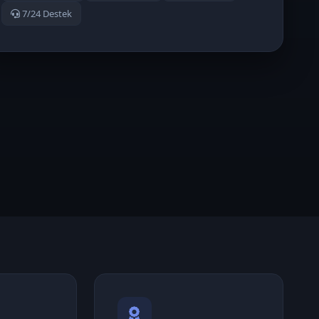
7/24 Destek