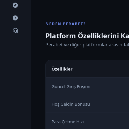
NEDEN PERABET?
Platform Özelliklerini Ka
Perabet ve diğer platformlar arasındak
Özellikler
Güncel Giriş Erişimi
Hoş Geldin Bonusu
Para Çekme Hızı