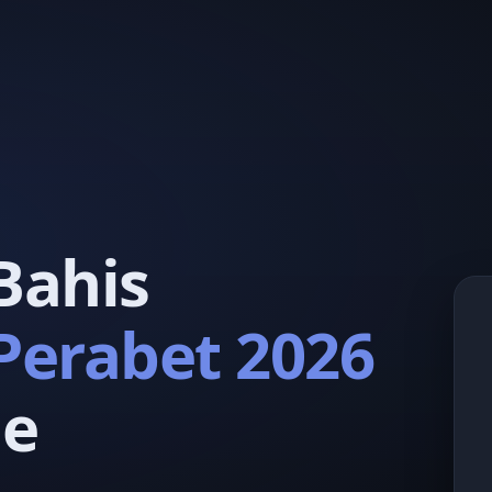
 Bahis
Perabet 2026
de