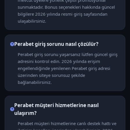
mevcut üyelere yönelik çeşitli promosyonlar
sunmaktadır. Bonus seçenekleri hakkında güncel
bilgilere 2026 yılında resmi giriş sayfasından
ulaşabilirsiniz.
Perabet giriş sorunu nasıl çözülür?
Perabet giriş sorunu yaşarsanız lütfen güncel giriş
adresini kontrol edin. 2026 yılında erişim
engellendiğinde yenilenen Perabet giriş adresi
üzerinden siteye sorunsuz şekilde
bağlanabilirsiniz.
Perabet müşteri hizmetlerine nasıl
ulaşırım?
Perabet müşteri hizmetlerine canlı destek hattı ve