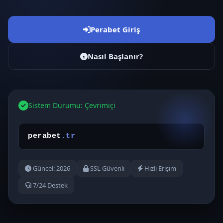
Perabet Giriş
Nasıl Başlanır?
Sistem Durumu: Çevrimiçi
perabet
.tr
Güncel: 2026
SSL Güvenli
Hızlı Erişim
7/24 Destek