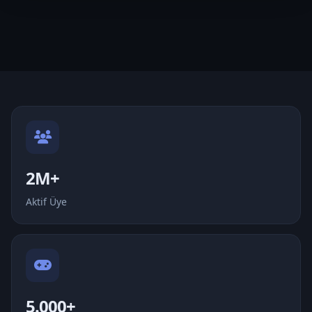
2M+
Aktif Üye
5.000+