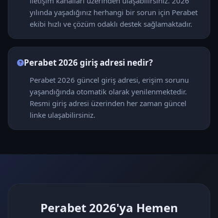
iletişim kanalları üzerinden ulaşabilirsiniz. 2026
yılında yaşadığınız herhangi bir sorun için Perabet
ekibi hızlı ve çözüm odaklı destek sağlamaktadır.
Perabet 2026 giriş adresi nedir?
Perabet 2026 güncel giriş adresi, erişim sorunu
yaşandığında otomatik olarak yenilenmektedir.
Resmi giriş adresi üzerinden her zaman güncel
linke ulaşabilirsiniz.
Perabet 2026'ya Hemen