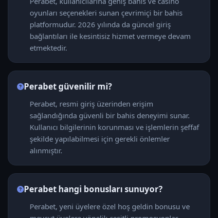
Perabet, kullanıcılarına geniş bahis ve casino
oyunları seçenekleri sunan çevrimiçi bir bahis
platformudur. 2026 yılında da güncel giriş
bağlantıları ile kesintisiz hizmet vermeye devam
etmektedir.
Perabet güvenilir mi?
Perabet, resmi giriş üzerinden erişim
sağlandığında güvenli bir bahis deneyimi sunar.
Kullanıcı bilgilerinin korunması ve işlemlerin şeffaf
şekilde yapılabilmesi için gerekli önlemler
alınmıştır.
Perabet hangi bonusları sunuyor?
Perabet, yeni üyelere özel hoş geldin bonusu ve