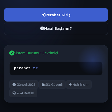
Perabet Giriş
Nasıl Başlanır?
Sistem Durumu: Çevrimiçi
perabet
.tr
Güncel: 2026
SSL Güvenli
Hızlı Erişim
7/24 Destek