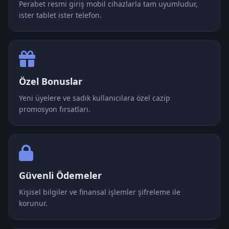
Perabet resmi giriş mobil cihazlarla tam uyumludur,
ister tablet ister telefon.
Özel Bonuslar
Yeni üyelere ve sadık kullanıcılara özel cazip
promosyon fırsatları.
Güvenli Ödemeler
Kişisel bilgiler ve finansal işlemler şifreleme ile
korunur.