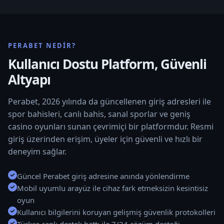
PERABET NEDIR?
Kullanıcı Dostu Platform, Güvenli
Altyapı
Perabet, 2026 yılında da güncellenen giriş adresleri ile
spor bahisleri, canlı bahis, sanal sporlar ve geniş
casino oyunları sunan çevrimiçi bir platformdur. Resmi
giriş üzerinden erişim, üyeler için güvenli ve hızlı bir
deneyim sağlar.
Güncel Perabet giriş adresine anında yönlendirme
Mobil uyumlu arayüz ile cihaz fark etmeksizin kesintisiz
oyun
Kullanıcı bilgilerini koruyan gelişmiş güvenlik protokolleri