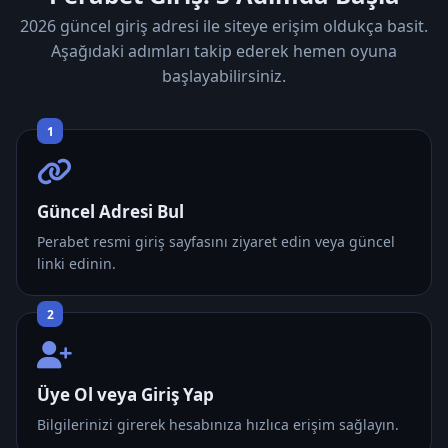
2026 güncel giriş adresi ile siteye erişim oldukça basit.
Aşağıdaki adımları takip ederek hemen oyuna
başlayabilirsiniz.
1
Güncel Adresi Bul
Perabet resmi giriş sayfasını ziyaret edin veya güncel
linki edinin.
2
Üye Ol veya Giriş Yap
Bilgilerinizi girerek hesabınıza hızlıca erişim sağlayın.