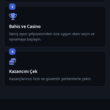
3
Bahis ve Casino
Geniş oyun yelpazesinden size uygun olanı seçin ve
oynamaya başlayın.
4
Kazancını Çek
Kazançlarınızı hızlı ve güvenilir yöntemlerle çekin.