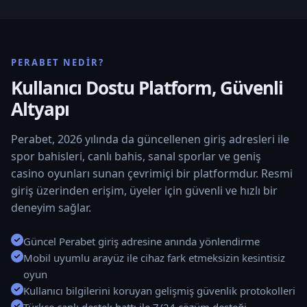
PERABET NEDIR?
Kullanıcı Dostu Platform, Güvenli
Altyapı
Perabet, 2026 yılında da güncellenen giriş adresleri ile
spor bahisleri, canlı bahis, sanal sporlar ve geniş
casino oyunları sunan çevrimiçi bir platformdur. Resmi
giriş üzerinden erişim, üyeler için güvenli ve hızlı bir
deneyim sağlar.
Güncel Perabet giriş adresine anında yönlendirme
Mobil uyumlu arayüz ile cihaz fark etmeksizin kesintisiz
oyun
Kullanıcı bilgilerini koruyan gelişmiş güvenlik protokolleri