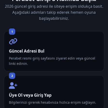
2026 güncel giriş adresi ile siteye erişim oldukça basit.
Aşağıdaki adımları takip ederek hemen oyuna
başlayabilirsiniz.
1
Güncel Adresi Bul
Perabet resmi giriş sayfasını ziyaret edin veya güncel
linki edinin.
2
Üye Ol veya Giriş Yap
Bilgilerinizi girerek hesabınıza hızlıca erişim sağlayın.