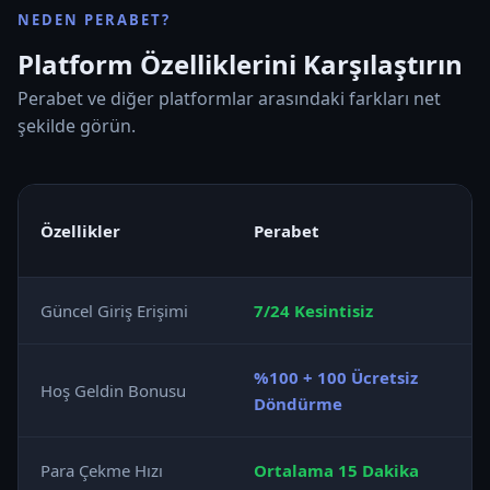
NEDEN PERABET?
Platform Özelliklerini Karşılaştırın
Perabet ve diğer platformlar arasındaki farkları net
şekilde görün.
Özellikler
Perabet
Güncel Giriş Erişimi
7/24 Kesintisiz
%100 + 100 Ücretsiz
Hoş Geldin Bonusu
Döndürme
Para Çekme Hızı
Ortalama 15 Dakika