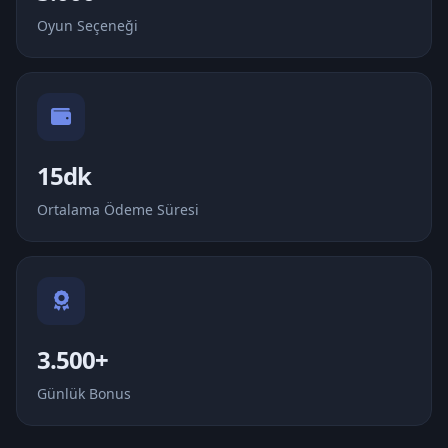
Oyun Seçeneği
15dk
Ortalama Ödeme Süresi
3.500+
Günlük Bonus