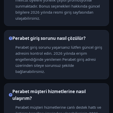
mevcut üyelere yönelik çeşitli promosyonlar
sunmaktadır. Bonus seçenekleri hakkında güncel
bilgilere 2026 yılında resmi giriş sayfasından
ulaşabilirsiniz.
Perabet giriş sorunu nasıl çözülür?
Perabet giriş sorunu yaşarsanız lütfen güncel giriş
adresini kontrol edin. 2026 yılında erişim
engellendiğinde yenilenen Perabet giriş adresi
üzerinden siteye sorunsuz şekilde
bağlanabilirsiniz.
Perabet müşteri hizmetlerine nasıl
ulaşırım?
Perabet müşteri hizmetlerine canlı destek hattı ve