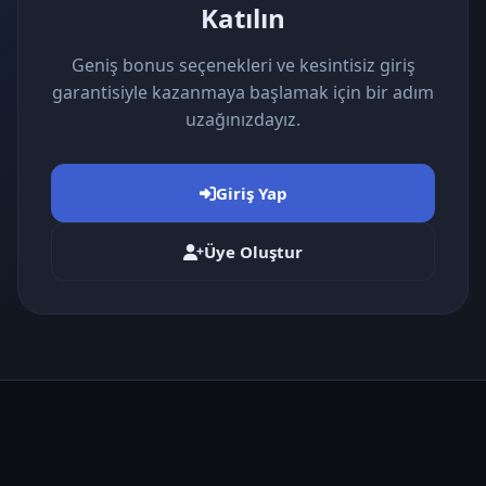
Katılın
Geniş bonus seçenekleri ve kesintisiz giriş
garantisiyle kazanmaya başlamak için bir adım
uzağınızdayız.
Giriş Yap
Üye Oluştur
Ana Sayfa
Hakkında
Rehber
SSS
Karşılaştırma
© 2026 Perabet Giriş Bilgilendirme Platformu
Bu sayfa yalnızca bilgilendirme amaçlıdır.