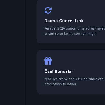
Daima Güncel Link
Perabet 2026 güncel giriş adresi saye
erişim sorunlarına son verilmiştir.
Özel Bonuslar
Yeni üyelere ve sadık kullanıcılara özel
promosyon fırsatları.