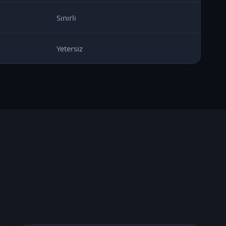
Sınırlı
Yetersiz