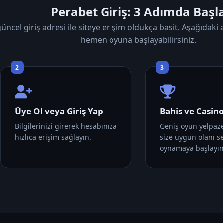
Perabet Giriş: 3 Adımda Başl
üncel giriş adresi ile siteye erişim oldukça basit. Aşağıdaki
hemen oyuna başlayabilirsiniz.
2
3
Üye Ol veya Giriş Yap
Bahis ve Casin
Bilgilerinizi girerek hesabınıza
Geniş oyun yelpaz
hızlıca erişim sağlayın.
size uygun olanı s
oynamaya başlayın