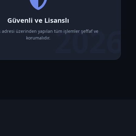
Güvenli ve Lisanslı
ş adresi üzerinden yapılan tüm işlemler şeffaf ve
korumalıdır.