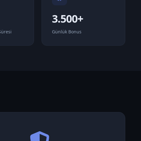
3.500+
üresi
Günlük Bonus