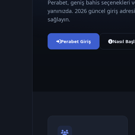
Perabet, geniş bahis seçenekleri v
yanınızda. 2026 güncel giriş adres
sağlayın.
Perabet Giriş
Nasıl Başl