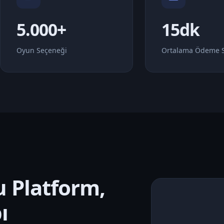
5.000+
15dk
Oyun Seçeneği
Ortalama Ödeme S
u Platform,
ı