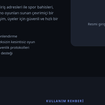
iş adresleri ile spor bahisleri,
ino oyunları sunan çevrimiçi bir
m, üyeler için güvenli ve hızlı bir
Resmi giri
yönlendirme
ksizin kesintisiz oyun
venlik protokolleri
 desteği
KULLANIM REHBERI