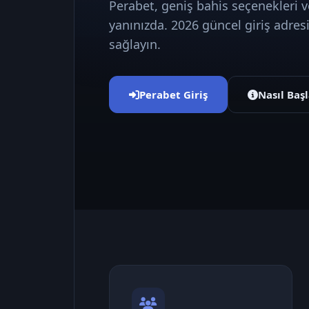
Perabet, geniş bahis seçenekleri v
yanınızda. 2026 güncel giriş adres
sağlayın.
Perabet Giriş
Nasıl Başl