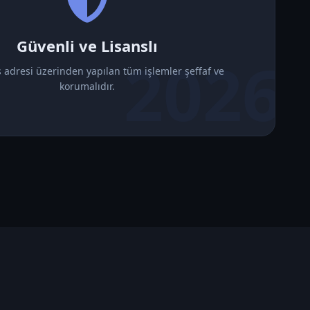
Güvenli ve Lisanslı
ş adresi üzerinden yapılan tüm işlemler şeffaf ve
korumalıdır.