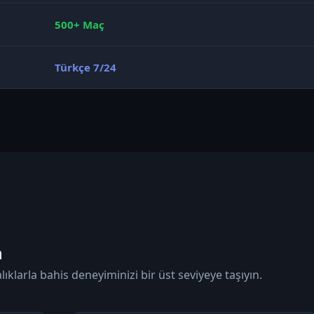
500+ Maç
Türkçe 7/24
n
lıklarla bahis deneyiminizi bir üst seviyeye taşıyın.