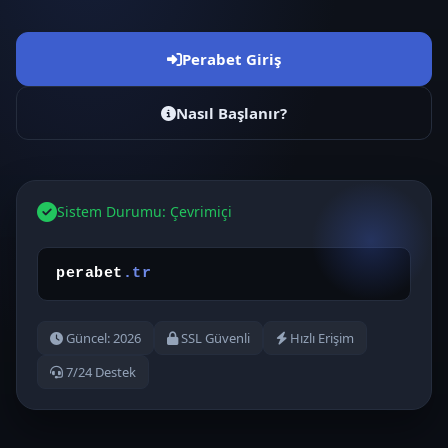
Perabet Giriş
Nasıl Başlanır?
Sistem Durumu: Çevrimiçi
perabet
.tr
Güncel: 2026
SSL Güvenli
Hızlı Erişim
7/24 Destek