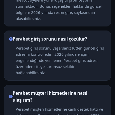
mevcut üyelere yönelik çeşitli promosyonlar
sunmaktadır. Bonus seçenekleri hakkında güncel
bilgilere 2026 yılında resmi giriş sayfasından
ulaşabilirsiniz.
Perabet giriş sorunu nasıl çözülür?
Perabet giriş sorunu yaşarsanız lütfen güncel giriş
adresini kontrol edin. 2026 yılında erişim
engellendiğinde yenilenen Perabet giriş adresi
üzerinden siteye sorunsuz şekilde
bağlanabilirsiniz.
Perabet müşteri hizmetlerine nasıl
ulaşırım?
Perabet müşteri hizmetlerine canlı destek hattı ve