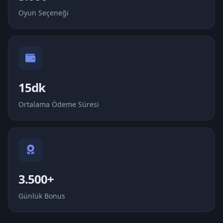
Oyun Seçeneği
15dk
Ortalama Ödeme Süresi
3.500+
Günlük Bonus