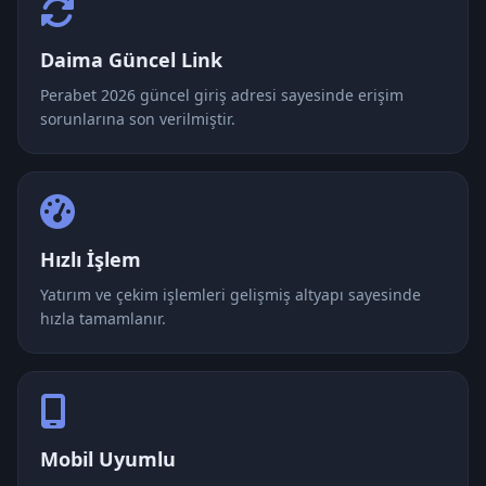
Daima Güncel Link
Perabet 2026 güncel giriş adresi sayesinde erişim
sorunlarına son verilmiştir.
Hızlı İşlem
Yatırım ve çekim işlemleri gelişmiş altyapı sayesinde
hızla tamamlanır.
Mobil Uyumlu