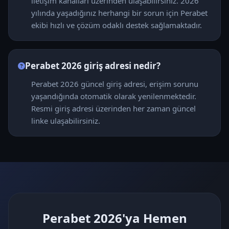
iletişim kanalları üzerinden ulaşabilirsiniz. 2026
yılında yaşadığınız herhangi bir sorun için Perabet
ekibi hızlı ve çözüm odaklı destek sağlamaktadır.
Perabet 2026 giriş adresi nedir?
Perabet 2026 güncel giriş adresi, erişim sorunu
yaşandığında otomatik olarak yenilenmektedir.
Resmi giriş adresi üzerinden her zaman güncel
linke ulaşabilirsiniz.
Perabet 2026'ya Hemen