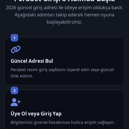
2026 güncel giriş adresi ile siteye erişim oldukça basit.
Aşağıdaki adımları takip ederek hemen oyuna
başlayabilirsiniz.
1
Güncel Adresi Bul
Perabet resmi giriş sayfasını ziyaret edin veya güncel
linki edinin.
2
Üye Ol veya Giriş Yap
Bilgilerinizi girerek hesabınıza hızlıca erişim sağlayın.