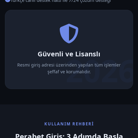
Türkçe canlı destek hattı ile 7/24 çözüm desteği
Güvenli ve Lisanslı
Resmi giriş adresi üzerinden yapılan tüm işlemler
şeffaf ve korumalıdır.
KULLANIM REHBERI
Perabet Giriş: 3 Adımda Başla