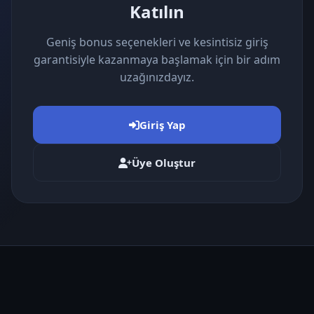
Katılın
Geniş bonus seçenekleri ve kesintisiz giriş
garantisiyle kazanmaya başlamak için bir adım
uzağınızdayız.
Giriş Yap
Üye Oluştur
Ana Sayfa
Hakkında
Rehber
SSS
Karşılaştırma
© 2026 Perabet Giriş Bilgilendirme Platformu
Bu sayfa yalnızca bilgilendirme amaçlıdır.