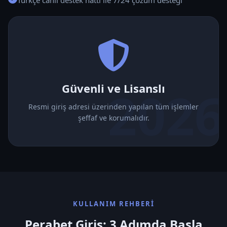
Türkçe canlı destek hattı ile 7/24 çözüm desteği
Güvenli ve Lisanslı
Resmi giriş adresi üzerinden yapılan tüm işlemler
şeffaf ve korumalıdır.
KULLANIM REHBERI
Perabet Giriş: 3 Adımda Başla