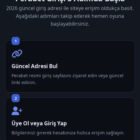
2026 güncel giriş adresi ile siteye erişim oldukça basit.
Aşağıdaki adımları takip ederek hemen oyuna
başlayabilirsiniz.
1
Güncel Adresi Bul
Perabet resmi giriş sayfasını ziyaret edin veya güncel
linki edinin.
2
Üye Ol veya Giriş Yap
Bilgilerinizi girerek hesabınıza hızlıca erişim sağlayın.