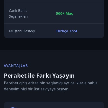
Canlı Bahis
500+ Maç
Seçenekleri
Müşteri Desteği
Türkçe 7/24
AVANTAJLAR
Perabet ile Farkı Yaşayın
Perabet giriş adresinin sağladığı ayrıcalıklarla bahis
deneyiminizi bir üst seviyeye taşıyın.