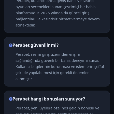
Perabet, kullanıcılarına geniş bahis ve casino
oyunları seçenekleri sunan çevrimiçi bir bahis
platformudur. 2026 yılında da güncel giriş
bağlantıları ile kesintisiz hizmet vermeye devam
etmektedir.
Perabet güvenilir mi?
Perabet, resmi giriş üzerinden erişim
sağlandığında güvenli bir bahis deneyimi sunar.
Kullanıcı bilgilerinin korunması ve işlemlerin şeffaf
şekilde yapılabilmesi için gerekli önlemler
alınmıştır.
Perabet hangi bonusları sunuyor?
Perabet, yeni üyelere özel hoş geldin bonusu ve