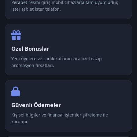
Perabet resmi giriş mobil cihazlarla tam uyumludur,
ister tablet ister telefon.
Özel Bonuslar
Yeni üyelere ve sadık kullanıcılara özel cazip
promosyon fırsatları.
Güvenli Ödemeler
Kişisel bilgiler ve finansal işlemler şifreleme ile
korunur.