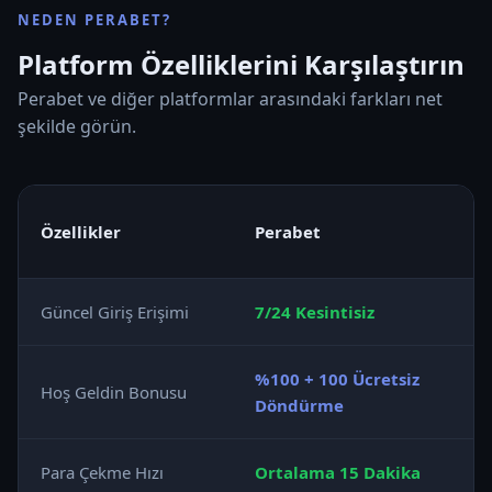
NEDEN PERABET?
Platform Özelliklerini Karşılaştırın
Perabet ve diğer platformlar arasındaki farkları net
şekilde görün.
Özellikler
Perabet
Güncel Giriş Erişimi
7/24 Kesintisiz
%100 + 100 Ücretsiz
Hoş Geldin Bonusu
Döndürme
Para Çekme Hızı
Ortalama 15 Dakika