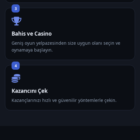
3
Bahis ve Casino
Geniş oyun yelpazesinden size uygun olanı seçin ve
oynamaya başlayın.
4
Kazancını Çek
Kazançlarınızı hızlı ve güvenilir yöntemlerle çekin.