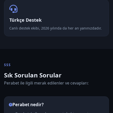
Türkçe Destek
Canlı destek ekibi, 2026 yılında da her an yanınızdadır.
SSS
Sık Sorulan Sorular
Perabet ile ilgili merak edilenler ve cevapları:
Perabet nedir?