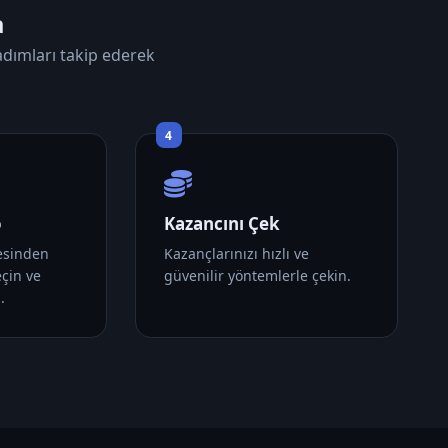
a
 adımları takip ederek
4
o
Kazancını Çek
esinden
Kazançlarınızı hızlı ve
eçin ve
güvenilir yöntemlerle çekin.
.