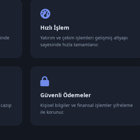
Hızlı İşlem
sinde
Yatırım ve çekim işlemleri gelişmiş altyapı
sayesinde hızla tamamlanır.
Güvenli Ödemeler
 cazip
Kişisel bilgiler ve finansal işlemler şifreleme
ile korunur.