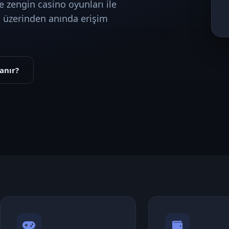
e zengin casino oyunları ile
i üzerinden anında erişim
anır?