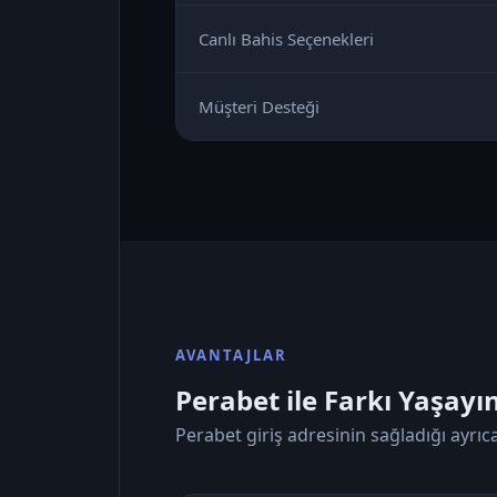
Canlı Bahis Seçenekleri
Müşteri Desteği
AVANTAJLAR
Perabet ile Farkı Yaşayı
Perabet giriş adresinin sağladığı ayrıca