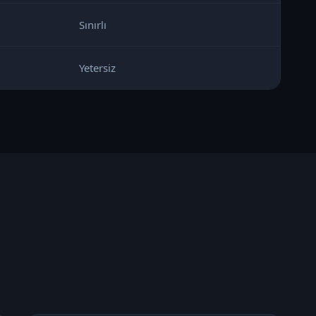
Sınırlı
Yetersiz