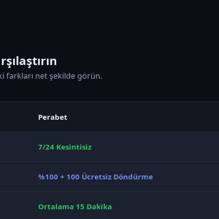
rşılaştırın
i farkları net şekilde görün.
Perabet
7/24 Kesintisiz
%100 + 100 Ücretsiz Döndürme
Ortalama 15 Dakika