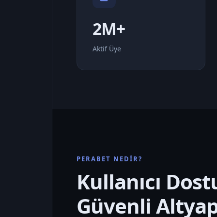
2M+
Aktif Üye
PERABET NEDIR?
Kullanıcı Dost
Güvenli Altyap