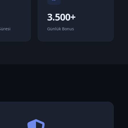
3.500+
üresi
Günlük Bonus