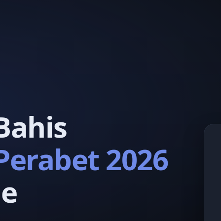
 Bahis
Perabet 2026
de