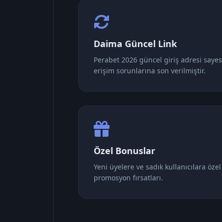
Daima Güncel Link
Perabet 2026 güncel giriş adresi saye
erişim sorunlarına son verilmiştir.
Özel Bonuslar
Yeni üyelere ve sadık kullanıcılara özel
promosyon fırsatları.