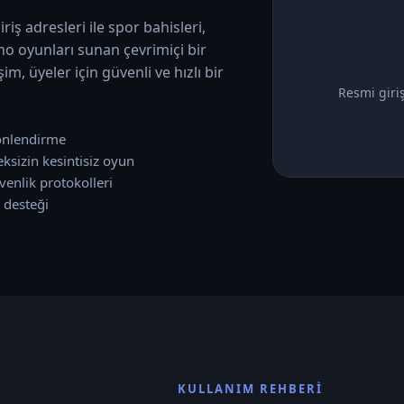
iş adresleri ile spor bahisleri,
ino oyunları sunan çevrimiçi bir
m, üyeler için güvenli ve hızlı bir
Resmi giri
yönlendirme
ksizin kesintisiz oyun
venlik protokolleri
 desteği
KULLANIM REHBERI