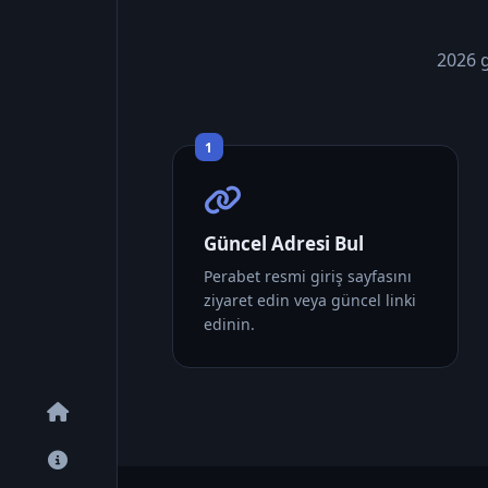
2026 g
1
Güncel Adresi Bul
Perabet resmi giriş sayfasını
ziyaret edin veya güncel linki
edinin.