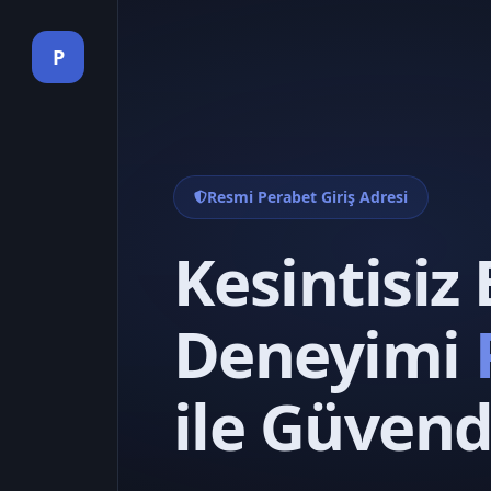
P
Resmi Perabet Giriş Adresi
Kesintisiz
Deneyimi
ile Güven