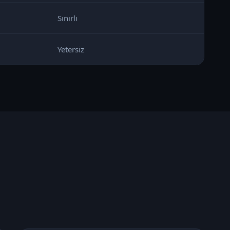
Sınırlı
Yetersiz