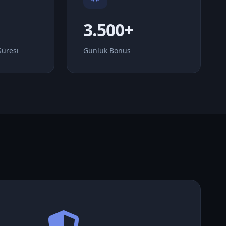
3.500+
üresi
Günlük Bonus