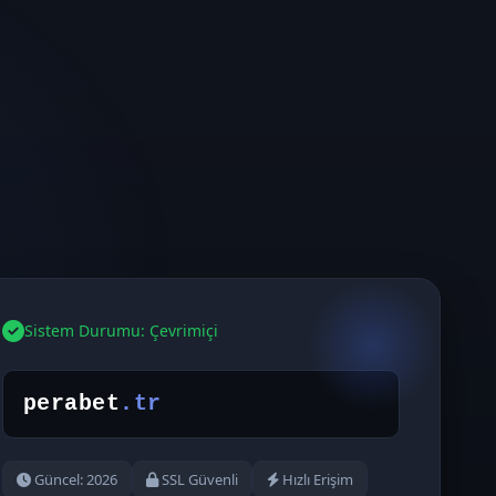
Sistem Durumu: Çevrimiçi
perabet
.tr
Güncel: 2026
SSL Güvenli
Hızlı Erişim