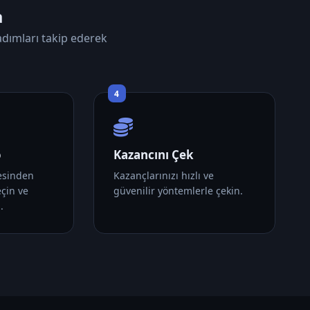
a
 adımları takip ederek
4
o
Kazancını Çek
esinden
Kazançlarınızı hızlı ve
eçin ve
güvenilir yöntemlerle çekin.
.