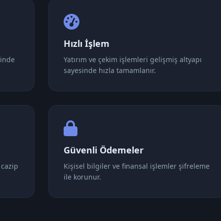
Hızlı İşlem
sinde
Yatırım ve çekim işlemleri gelişmiş altyapı
sayesinde hızla tamamlanır.
Güvenli Ödemeler
 cazip
Kişisel bilgiler ve finansal işlemler şifreleme
ile korunur.