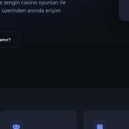
e zengin casino oyunları ile
i üzerinden anında erişim
anır?