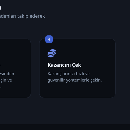
a
 adımları takip ederek
4
o
Kazancını Çek
esinden
Kazançlarınızı hızlı ve
eçin ve
güvenilir yöntemlerle çekin.
.