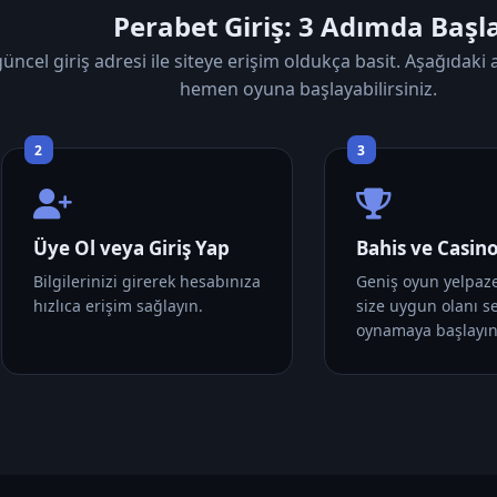
Perabet Giriş: 3 Adımda Başl
üncel giriş adresi ile siteye erişim oldukça basit. Aşağıdaki
hemen oyuna başlayabilirsiniz.
2
3
Üye Ol veya Giriş Yap
Bahis ve Casin
Bilgilerinizi girerek hesabınıza
Geniş oyun yelpaz
hızlıca erişim sağlayın.
size uygun olanı s
oynamaya başlayın