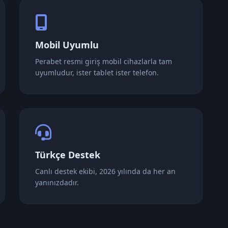
Mobil Uyumlu
Perabet resmi giriş mobil cihazlarla tam
uyumludur, ister tablet ister telefon.
Türkçe Destek
Canlı destek ekibi, 2026 yılında da her an
yanınızdadır.