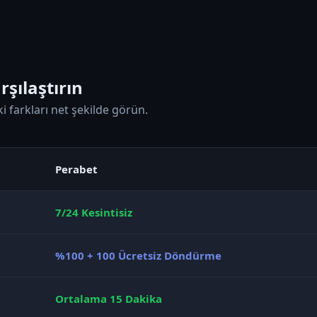
rşılaştırın
i farkları net şekilde görün.
Perabet
7/24 Kesintisiz
%100 + 100 Ücretsiz Döndürme
Ortalama 15 Dakika