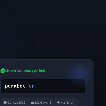
Sistem Durumu: Çevrimiçi
perabet
.tr
Güncel: 2026
SSL Güvenli
Hızlı Erişim