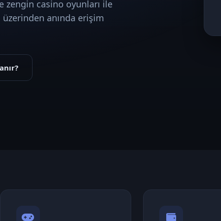
e zengin casino oyunları ile
i üzerinden anında erişim
anır?