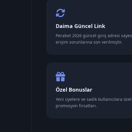
Daima Güncel Link
Perabet 2026 güncel giriş adresi saye
erişim sorunlarına son verilmiştir.
Özel Bonuslar
Yeni üyelere ve sadık kullanıcılara özel
promosyon fırsatları.