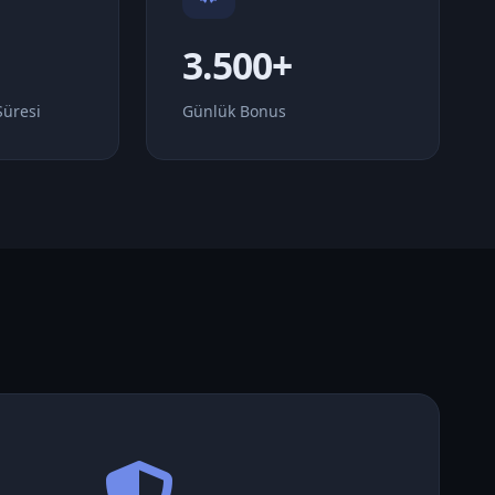
3.500+
üresi
Günlük Bonus