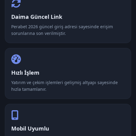
Daima Güncel Link
Perabet 2026 güncel giriş adresi sayesinde erişim
sorunlarına son verilmiştir.
Hızlı İşlem
Yatırım ve çekim işlemleri gelişmiş altyapı sayesinde
hızla tamamlanır.
Mobil Uyumlu