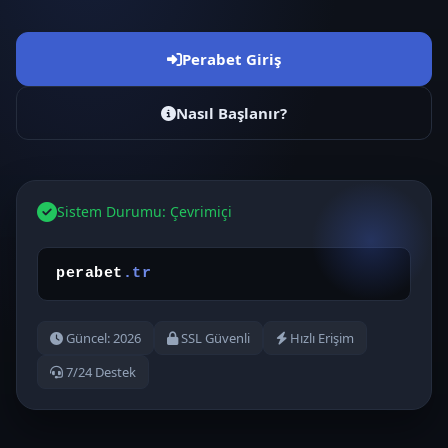
Perabet Giriş
Nasıl Başlanır?
Sistem Durumu: Çevrimiçi
perabet
.tr
Güncel: 2026
SSL Güvenli
Hızlı Erişim
7/24 Destek