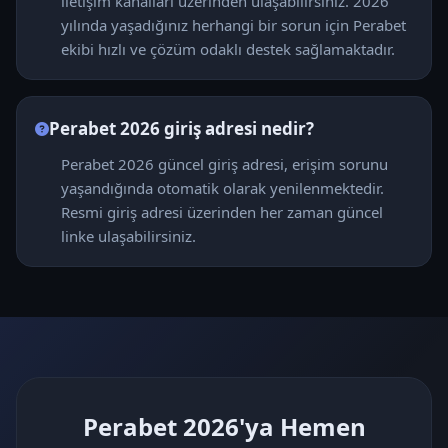
iletişim kanalları üzerinden ulaşabilirsiniz. 2026
yılında yaşadığınız herhangi bir sorun için Perabet
ekibi hızlı ve çözüm odaklı destek sağlamaktadır.
Perabet 2026 giriş adresi nedir?
Perabet 2026 güncel giriş adresi, erişim sorunu
yaşandığında otomatik olarak yenilenmektedir.
Resmi giriş adresi üzerinden her zaman güncel
linke ulaşabilirsiniz.
Perabet 2026'ya Hemen