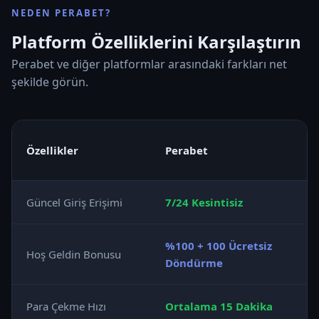
NEDEN PERABET?
Platform Özelliklerini Karşılaştırın
Perabet ve diğer platformlar arasındaki farkları net
şekilde görün.
Özellikler
Perabet
Güncel Giriş Erişimi
7/24 Kesintisiz
%100 + 100 Ücretsiz
Hoş Geldin Bonusu
Döndürme
Para Çekme Hızı
Ortalama 15 Dakika