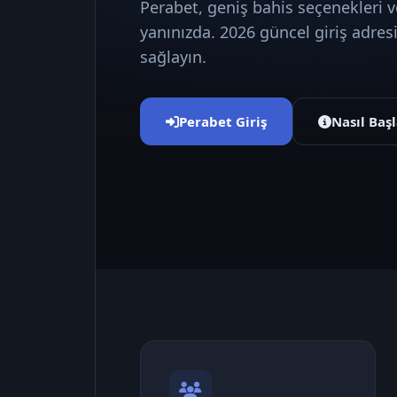
Perabet, geniş bahis seçenekleri v
yanınızda. 2026 güncel giriş adres
sağlayın.
Perabet Giriş
Nasıl Başl