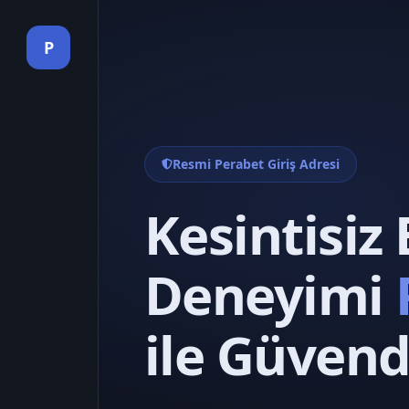
P
Resmi Perabet Giriş Adresi
Kesintisiz
Deneyimi
ile Güven