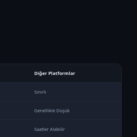
Diğer Platformlar
Sınırlı
Genellikle Düşük
Saatler Alabilir