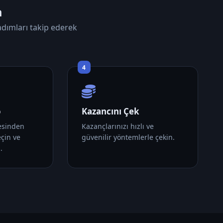
a
 adımları takip ederek
4
o
Kazancını Çek
esinden
Kazançlarınızı hızlı ve
eçin ve
güvenilir yöntemlerle çekin.
.