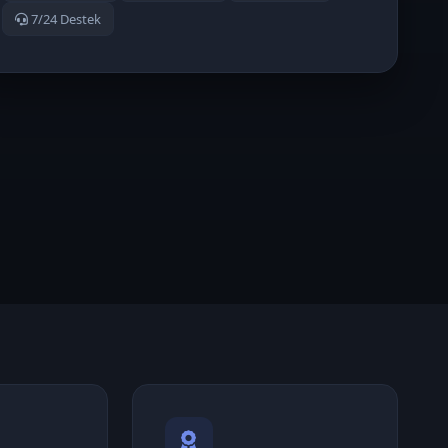
7/24 Destek