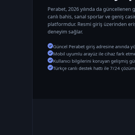
Perabet, 2026 yılında da güncellenen gir
canlı bahis, sanal sporlar ve geniş cas
platformdur. Resmi giriş üzerinden erişi
deneyim sağlar.
Güncel Perabet giriş adresine anında 
Mobil uyumlu arayüz ile cihaz fark etme
Kullanıcı bilgilerini koruyan gelişmiş gü
Türkçe canlı destek hattı ile 7/24 çözüm