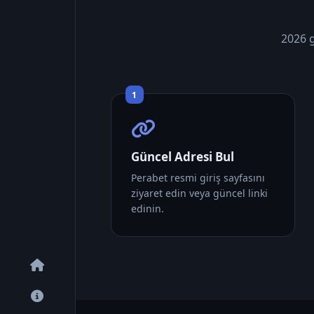
2026 g
1
Güncel Adresi Bul
Perabet resmi giriş sayfasını
ziyaret edin veya güncel linki
edinin.