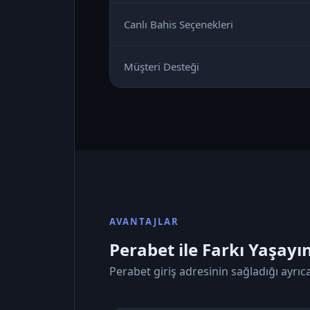
Canlı Bahis Seçenekleri
Müşteri Desteği
AVANTAJLAR
Perabet ile Farkı Yaşayı
Perabet giriş adresinin sağladığı ayrıca