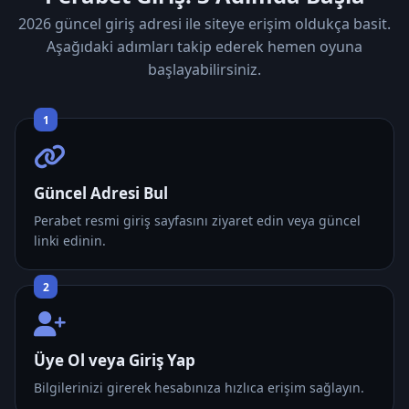
2026 güncel giriş adresi ile siteye erişim oldukça basit.
Aşağıdaki adımları takip ederek hemen oyuna
başlayabilirsiniz.
1
Güncel Adresi Bul
Perabet resmi giriş sayfasını ziyaret edin veya güncel
linki edinin.
2
Üye Ol veya Giriş Yap
Bilgilerinizi girerek hesabınıza hızlıca erişim sağlayın.