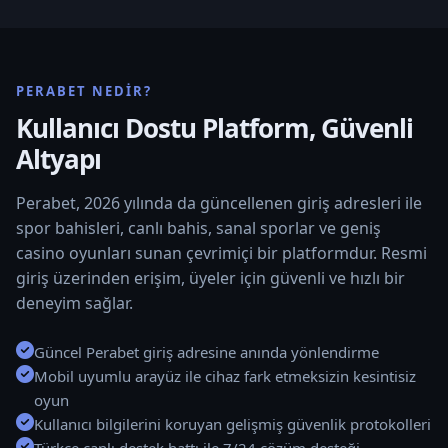
PERABET NEDIR?
Kullanıcı Dostu Platform, Güvenli
Altyapı
Perabet, 2026 yılında da güncellenen giriş adresleri ile
spor bahisleri, canlı bahis, sanal sporlar ve geniş
casino oyunları sunan çevrimiçi bir platformdur. Resmi
giriş üzerinden erişim, üyeler için güvenli ve hızlı bir
deneyim sağlar.
Güncel Perabet giriş adresine anında yönlendirme
Mobil uyumlu arayüz ile cihaz fark etmeksizin kesintisiz
oyun
Kullanıcı bilgilerini koruyan gelişmiş güvenlik protokolleri