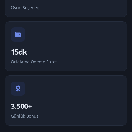
Oyun Seçeneği
15dk
Ortalama Ödeme Süresi
3.500+
Günlük Bonus