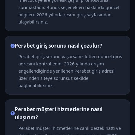
mevcut üyelere yönelik çeşitli promosyonlar
sunmaktadır. Bonus seçenekleri hakkında güncel
bilgilere 2026 yılında resmi giriş sayfasından
ulaşabilirsiniz.
Perabet giriş sorunu nasıl çözülür?
Perabet giriş sorunu yaşarsanız lütfen güncel giriş
adresini kontrol edin. 2026 yılında erişim
engellendiğinde yenilenen Perabet giriş adresi
üzerinden siteye sorunsuz şekilde
bağlanabilirsiniz.
Perabet müşteri hizmetlerine nasıl
ulaşırım?
Perabet müşteri hizmetlerine canlı destek hattı ve