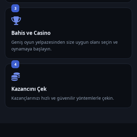
3
Bahis ve Casino
Geniş oyun yelpazesinden size uygun olanı seçin ve
oynamaya başlayın.
4
Kazancını Çek
Kazançlarınızı hızlı ve güvenilir yöntemlerle çekin.