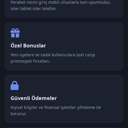
Perabet resmi giriş mobil cihazlarla tam uyumludur,
ister tablet ister telefon.
Özel Bonuslar
Yeni üyelere ve sadık kullanıcılara özel cazip
promosyon fırsatları.
Güvenli Ödemeler
Kişisel bilgiler ve finansal işlemler şifreleme ile
korunur.