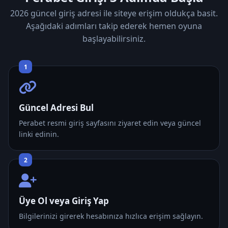
2026 güncel giriş adresi ile siteye erişim oldukça basit.
Aşağıdaki adımları takip ederek hemen oyuna
başlayabilirsiniz.
1
Güncel Adresi Bul
Perabet resmi giriş sayfasını ziyaret edin veya güncel
linki edinin.
2
Üye Ol veya Giriş Yap
Bilgilerinizi girerek hesabınıza hızlıca erişim sağlayın.