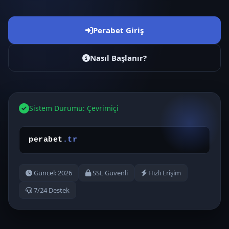
Perabet Giriş
Nasıl Başlanır?
Sistem Durumu: Çevrimiçi
perabet
.tr
Güncel: 2026
SSL Güvenli
Hızlı Erişim
7/24 Destek