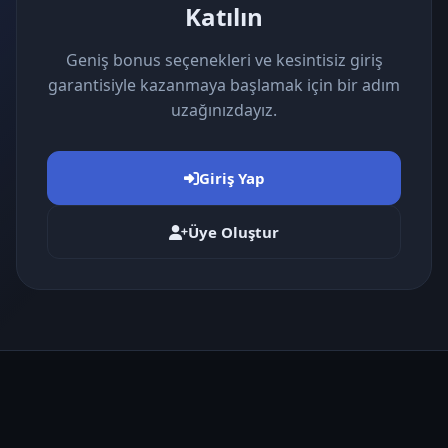
Katılın
Geniş bonus seçenekleri ve kesintisiz giriş
garantisiyle kazanmaya başlamak için bir adım
uzağınızdayız.
Giriş Yap
Üye Oluştur
Ana Sayfa
Hakkında
Rehber
SSS
Karşılaştırma
© 2026 Perabet Giriş Bilgilendirme Platformu
Bu sayfa yalnızca bilgilendirme amaçlıdır.