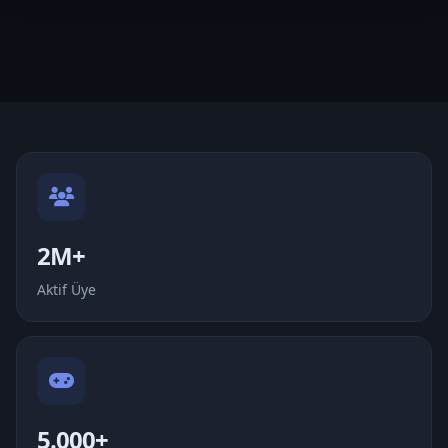
2M+
Aktif Üye
5.000+