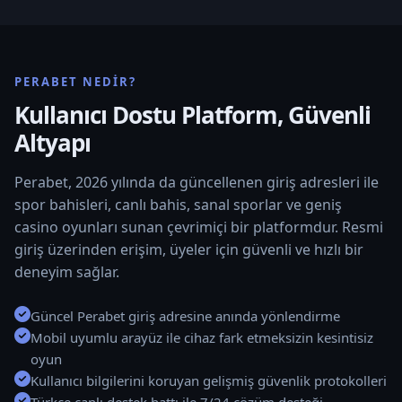
PERABET NEDIR?
Kullanıcı Dostu Platform, Güvenli
Altyapı
Perabet, 2026 yılında da güncellenen giriş adresleri ile
spor bahisleri, canlı bahis, sanal sporlar ve geniş
casino oyunları sunan çevrimiçi bir platformdur. Resmi
giriş üzerinden erişim, üyeler için güvenli ve hızlı bir
deneyim sağlar.
Güncel Perabet giriş adresine anında yönlendirme
Mobil uyumlu arayüz ile cihaz fark etmeksizin kesintisiz
oyun
Kullanıcı bilgilerini koruyan gelişmiş güvenlik protokolleri