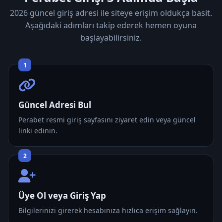
2026 güncel giriş adresi ile siteye erişim oldukça basit.
Aşağıdaki adımları takip ederek hemen oyuna
başlayabilirsiniz.
1
Güncel Adresi Bul
Perabet resmi giriş sayfasını ziyaret edin veya güncel
linki edinin.
2
Üye Ol veya Giriş Yap
Bilgilerinizi girerek hesabınıza hızlıca erişim sağlayın.