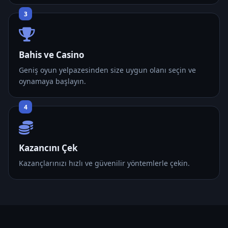
3
Bahis ve Casino
Geniş oyun yelpazesinden size uygun olanı seçin ve
oynamaya başlayın.
4
Kazancını Çek
Kazançlarınızı hızlı ve güvenilir yöntemlerle çekin.