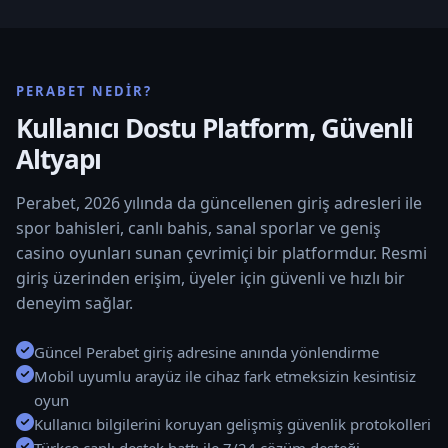
PERABET NEDIR?
Kullanıcı Dostu Platform, Güvenli
Altyapı
Perabet, 2026 yılında da güncellenen giriş adresleri ile
spor bahisleri, canlı bahis, sanal sporlar ve geniş
casino oyunları sunan çevrimiçi bir platformdur. Resmi
giriş üzerinden erişim, üyeler için güvenli ve hızlı bir
deneyim sağlar.
Güncel Perabet giriş adresine anında yönlendirme
Mobil uyumlu arayüz ile cihaz fark etmeksizin kesintisiz
oyun
Kullanıcı bilgilerini koruyan gelişmiş güvenlik protokolleri