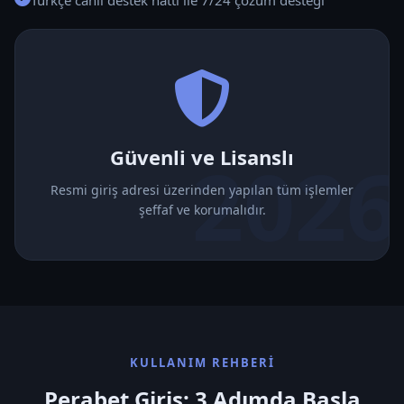
Türkçe canlı destek hattı ile 7/24 çözüm desteği
Güvenli ve Lisanslı
Resmi giriş adresi üzerinden yapılan tüm işlemler
şeffaf ve korumalıdır.
KULLANIM REHBERI
Perabet Giriş: 3 Adımda Başla