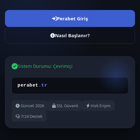
Perabet Giriş
Nasıl Başlanır?
Sistem Durumu: Çevrimiçi
perabet
.tr
Güncel: 2026
SSL Güvenli
Hızlı Erişim
7/24 Destek