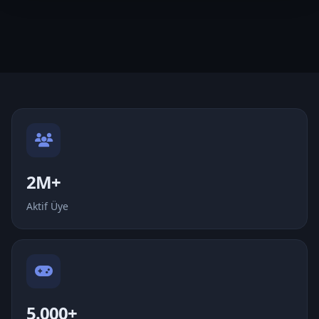
2M+
Aktif Üye
5.000+