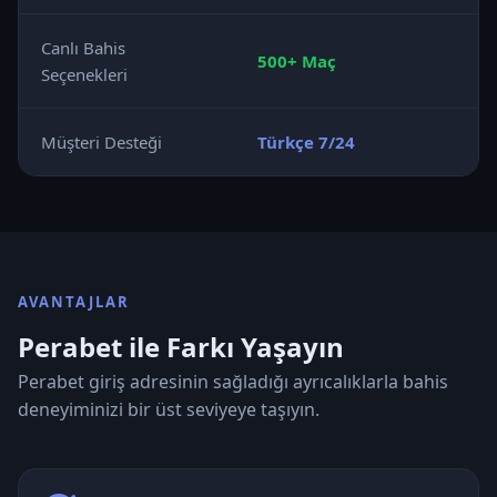
Canlı Bahis
500+ Maç
Seçenekleri
Müşteri Desteği
Türkçe 7/24
AVANTAJLAR
Perabet ile Farkı Yaşayın
Perabet giriş adresinin sağladığı ayrıcalıklarla bahis
deneyiminizi bir üst seviyeye taşıyın.