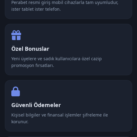
Perabet resmi giriş mobil cihazlarla tam uyumludur,
ister tablet ister telefon.
Özel Bonuslar
Yeni üyelere ve sadık kullanıcılara özel cazip
promosyon fırsatları.
Güvenli Ödemeler
Kişisel bilgiler ve finansal işlemler şifreleme ile
korunur.