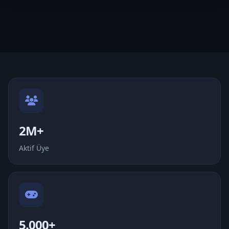
2M+
Aktif Üye
5.000+