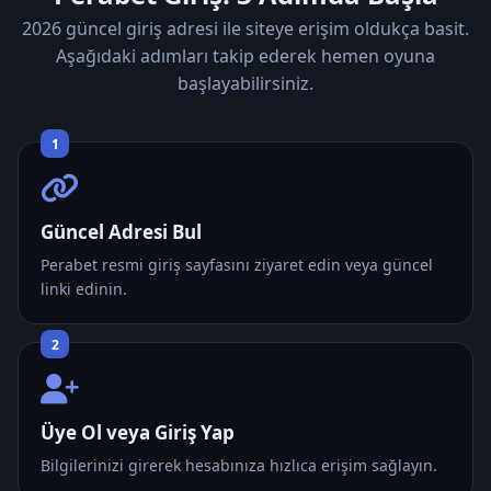
2026 güncel giriş adresi ile siteye erişim oldukça basit.
Aşağıdaki adımları takip ederek hemen oyuna
başlayabilirsiniz.
1
Güncel Adresi Bul
Perabet resmi giriş sayfasını ziyaret edin veya güncel
linki edinin.
2
Üye Ol veya Giriş Yap
Bilgilerinizi girerek hesabınıza hızlıca erişim sağlayın.