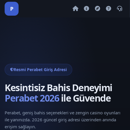
P
Resmi Perabet Giriş Adresi
Kesintisiz Bahis Deneyimi
Perabet 2026
ile Güvende
Perabet, geniş bahis seçenekleri ve zengin casino oyunları
ile yanınızda. 2026 güncel giriş adresi üzerinden anında
erişim sağlayın.