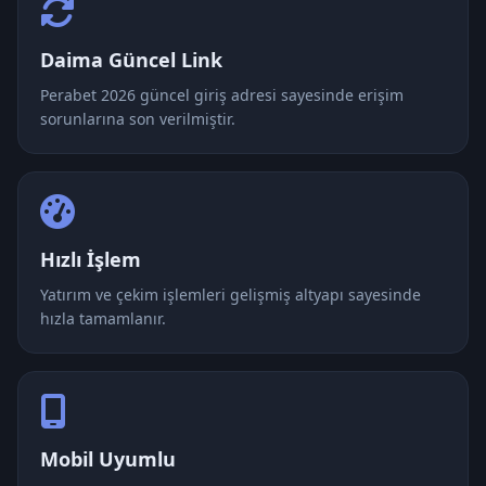
Daima Güncel Link
Perabet 2026 güncel giriş adresi sayesinde erişim
sorunlarına son verilmiştir.
Hızlı İşlem
Yatırım ve çekim işlemleri gelişmiş altyapı sayesinde
hızla tamamlanır.
Mobil Uyumlu